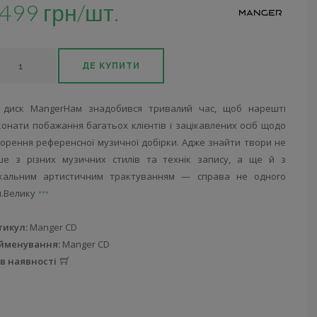
499 грн/шт.
ДЕ КУПИТИ
 диск MangerНам знадобився тривалий час, щоб нарешті
онати побажання багатьох клієнтів і зацікавлених осіб щодо
ворення референсної музичної добірки. Адже знайти твори не
ше з різних музичних стилів та технік запису, а ще й з
ікальним артистичним трактуванням — справа не одного
я.Велику
тикул:
Manger CD
йменування:
Manger CD
 в наявності