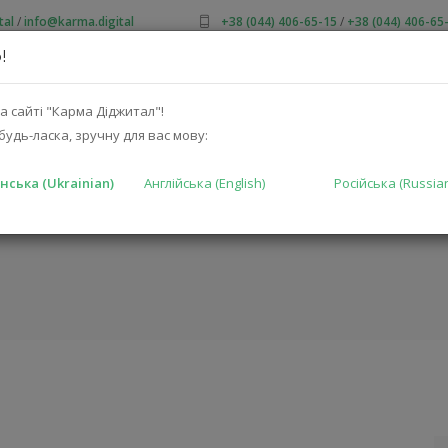
tal
/
info@karma.digital
+38 (044) 406-65-15
/
+38 (044) 406-65
!
ПРО НАС
АКЦІЇ
КАТАЛОГ
РІШЕННЯ
ВИРОБНИКА
а сайті "Карма Діджитал"!
будь-ласка, зручну для вас мову:
нська (Ukrainian)
Англійська (English)
Російська (Russia
ГОЛОВНА