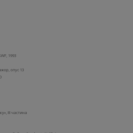
SWF, 1993
жор, опус 13
0
у», ІІІ частина