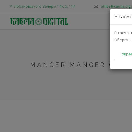
Лобановського Валерія 14 оф. 117
office@karma.digi
Вітаємо
Вітаємо н
Оберіть, 
Украї
`
MANGER MANGER CD