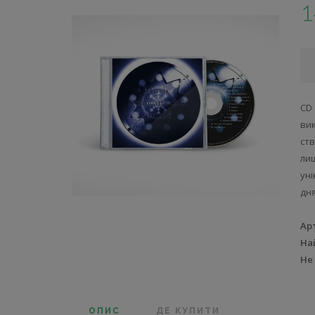
1
CD
вик
ст
ли
ун
дн
Ар
На
Не
ОПИС
ДЕ КУПИТИ