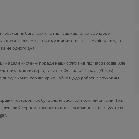
побажання багатьох клієнтів і зацікавлених осіб щодо
 твори не лише з різних музичних стилів та технік запису, а
ва не одного дня.
ції надали численні поради наших слухачів під час заходів. Але
атних тонмейстерів, таких як Фолькер Штраус (Philips) і
ього диску є коментар Фрідріха Тайна щодо роботи з звуковим
 перших поставок нас буквально засипали компліментами. Тож
 з душею й серцем, захоплять вас — особливо якщо слухати їх
er.