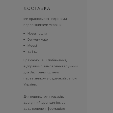
ДОСТАВКА
Ми працюємо із надійними
перевізниками України:
Нова пошта
Delivery Auto
Meest
та інші
Врахуємо Ваші побажання,
відправимо замовлення зручним
для Вас транспортним
перевізником у будь-який регіон
України.
Для певних груп товарів,
доступний дропшипінг, за
додатковою інформацією