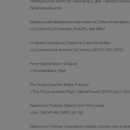
Лейпцизький оркестр Гевандгауз, дир. Герберт Бломш
Прем'єрний реліз
Берлінський філармонічний оркестр, Ольга Бородіна 
з Le Sacre Du Printemps, PHILIPS, 446 698-2
Стефано Грондона: Таррега, Capricho Arabe
з La Guitarra De Antonio De Torres, DIVOX, CDX 29701
Рено Гарсія-Фонс: Ghazali
з Oriental Bass, ENJA
The Treya Quartet: Форе, Pavane
з The Treya Quartet Plays Gabriel Fauré, DIVOX Jazz, CD
Лівінгстон Тейлор (свист): Isn’t She Lovely
з Ink, CHESKY RECORDS, JD 162
Лівінгстон Тейлор: Grandma’s Hands, госпел-хор акап