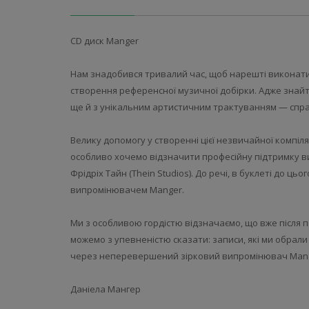
CD диск Manger
Нам знадобився тривалий час, щоб нарешті виконати 
створення референсної музичної добірки. Адже знайти
ще й з унікальним артистичним трактуванням — спра
Велику допомогу у створенні цієї незвичайної компіля
особливо хочемо відзначити професійну підтримку вид
Фрідріх Тайн (Thein Studios). До речі, в буклеті до ц
випромінювачем Manger.
Ми з особливою гордістю відзначаємо, що вже після
можемо з упевненістю сказати: записи, які ми обрали
через неперевершений зірковий випромінювач Mang
Даніела Мангер