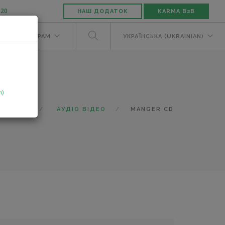
-20
НАШ ДОДАТОК
KARMA B2B
М
ДИЛЕРАМ
УКРАЇНСЬКА (UKRAINIAN)
n)
КАТАЛОГ
АУДІО ВІДЕО
MANGER CD