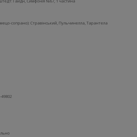
тедт: Гайдн, Симфонія №67, 1 частина
(мецо-сопрано): Стравінський, Пульчинелла, Тарантела
X-49802
ельно