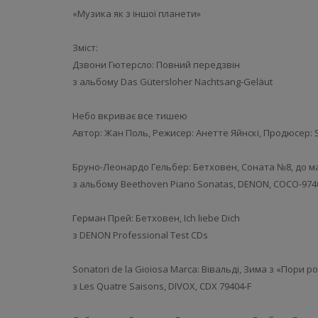
«Музика як з іншої планети»
Зміст:
Дзвони Гютерсло: Повний передзвін
з альбому Das Gütersloher Nachtsang-Geläut
Небо вкриває все тишею
Автор: Жан Поль, Режисер: Анетте Яйнскі, Продюсер: 
Бруно-Леонардо Гельбер: Бетховен, Соната №8, до ма
з альбому Beethoven Piano Sonatas, DENON, COCO-974
Герман Прей: Бетховен, Ich liebe Dich
з DENON Professional Test CDs
Sonatori de la Gioiosa Marca: Вівальді, Зима з «Пори рок
з Les Quatre Saisons, DIVOX, CDX 79404-F