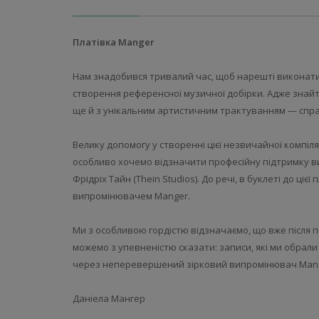
Платівка Manger
Нам знадобився тривалий час, щоб нарешті виконати 
створення референсної музичної добірки. Адже знайти
ще й з унікальним артистичним трактуванням — спра
Велику допомогу у створенні цієї незвичайної компіля
особливо хочемо відзначити професійну підтримку вид
Фрідріх Тайн (Thein Studios). До речі, в буклеті до ц
випромінювачем Manger.
Ми з особливою гордістю відзначаємо, що вже після
можемо з упевненістю сказати: записи, які ми обрали
через неперевершений зірковий випромінювач Mang
Даніела Мангер