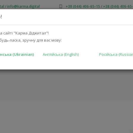
tal
/
info@karma.digital
+38 (044) 406-65-15
/
+38 (044) 406-65
!
ПРО НАС
АКЦІЇ
КАТАЛОГ
РІШЕННЯ
ВИРОБНИКА
а сайті "Карма Діджитал"!
будь-ласка, зручну для вас мову:
нська (Ukrainian)
Англійська (English)
Російська (Russia
OUBLE LP