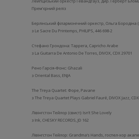
Лейпцизький оркестр Гевандгауз, дир. Герберт Бломш
Прем'єрний реліз
Берлінський філармонічний оркестр, Ольга Бородіна 
з Le Sacre Du Printemps, PHILIPS, 446 698-2
Стефано Грондона: Таррега, Capricho Arabe
з La Guitarra De Antonio De Torres, DIVOX, CDX 29701
Рено Гарсія-Фонс: Ghazali
з Oriental Bass, ENJA
The Treya Quartet: Форе, Pavane
з The Treya Quartet Plays Gabriel Fauré, DIVOX Jazz, CD
Лівінгстон Тейлор (свист): Isn’t She Lovely
з Ink, CHESKY RECORDS, JD 162
Лівінгстон Тейлор: Grandma’s Hands, госпел-хор акап