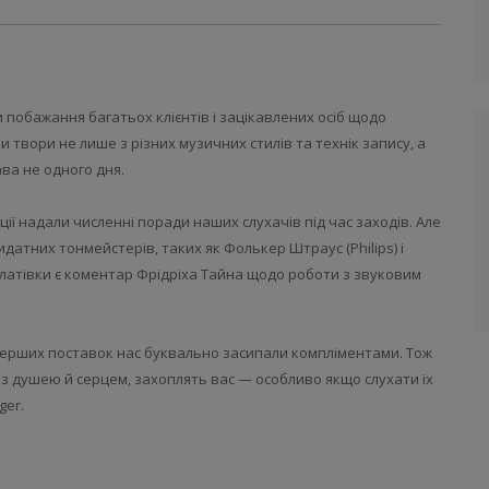
побажання багатьох клієнтів і зацікавлених осіб щодо
 твори не лише з різних музичних стилів та технік запису, а
ва не одного дня.
ції надали численні поради наших слухачів під час заходів. Але
атних тонмейстерів, таких як Фолькер Штраус (Philips) і
ієї платівки є коментар Фрідріха Тайна щодо роботи з звуковим
 перших поставок нас буквально засипали компліментами. Тож
 з душею й серцем, захоплять вас — особливо якщо слухати їх
er.