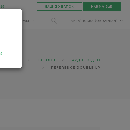
-20
НАШ ДОДАТОК
KARMA B2B
М
ДИЛЕРАМ
УКРАЇНСЬКА (UKRAINIAN)
n)
ГОЛОВНА
КАТАЛОГ
АУДІО ВІДЕО
REFERENCE DOUBLE LP