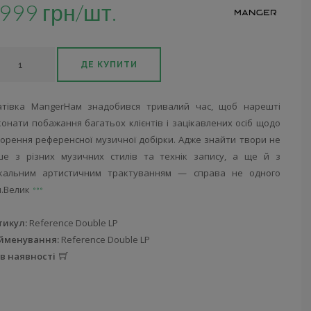
999 грн/шт.
ДЕ КУПИТИ
атівка MangerНам знадобився тривалий час, щоб нарешті
онати побажання багатьох клієнтів і зацікавлених осіб щодо
ворення референсної музичної добірки. Адже знайти твори не
ше з різних музичних стилів та технік запису, а ще й з
ікальним артистичним трактуванням — справа не одного
я.Велик
тикул:
Reference Double LP
йменування:
Reference Double LP
 в наявності