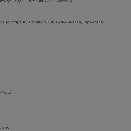
тедт: Гайдн, Симфонія №67, 1 частина
(мецо-сопрано): Стравінський, Пульчинелла, Тарантела
X-49802
ельно