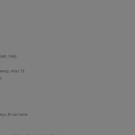
SWF, 1993
жор, опус 13
0
у», ІІІ частина