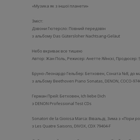
«Музика як з іншої планети»
Зміст:
Дзвони Гютерсло: Повний передзвін
з альбому Das Gütersloher Nachtsang-Geläut
Небо вкриває все тишею
Автор: Жан Поль, Режисер: Анетте Яйнскі, Продюсер: 
Бруно-Леонардо Гельбер: Бетховен, Соната №8, до ма
з альбому Beethoven Piano Sonatas, DENON, COCO-974
Герман Прей: Бетховен, Ich liebe Dich
з DENON Professional Test CDs
Sonatori de la Gioiosa Marca: Вівальді, Зима з «Пори рок
з Les Quatre Saisons, DIVOX, CDX 79404-F