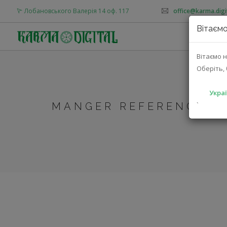
Лобановського Валерія 14 оф. 117
office@karma.digi
Вітаємо
Вітаємо н
Оберіть, 
Украї
MANGER REFERENCE D
`