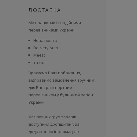
ДОСТАВКА
Ми працюємо із надійними
перевізниками України:
Нова пошта
Delivery Auto
Meest
та інші
Врахуємо Ваші побажання,
відправимо замовлення зручним
для Вас транспортним
перевізником у будь-який регіон
України.
Для певних груп товарів,
доступний дропшипінг, за
додатковою інформацією