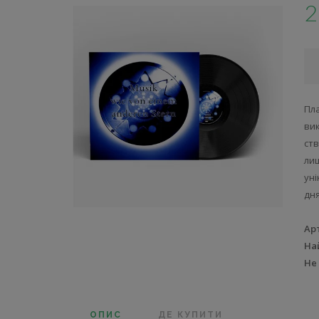
2
Пл
вик
ст
ли
ун
дн
Ар
На
Не
ОПИС
ДЕ КУПИТИ