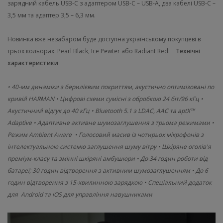
зарядний кабель USB-C з адаптером USB-C – USB-A, два кабелі USB-C –
3,5 мм та адаптер 3,5 – 6,3 мм.
Новинка вже незабаром буде доступна українському покупцеві в
трьох кольорах: Pearl Black, Ice Pewter або Radiant Red.
Технічні
характеристики
• 40-мм динаміки з берилієвим покриттям, акустично оптимізовані по
кривій HARMAN
• Цифрові схеми сумісні з обробкою 24 біт/96 кГц
•
Акустичний відгук до 40 кГц
• Bluetooth 5.1 з LDAC, AAC та aptX™
Adaptive
• Адаптивне активне шумозаглушення з трьома режимами
•
Режим Ambient Aware
• Голосовий масив із чотирьох мікрофонів з
інтелектуальною системю заглушення шуму вітру
• Шкіряне оголів'я
преміум-класу та змінні шкіряні амбушюри
• До 34 годин роботи від
батареї; 30 годин відтворення з активним шумозаглушенням
• До 6
годин відтворення з 15-хвилинною зарядкою
• Спеціальний додаток
для Android та iOS для управління навушниками