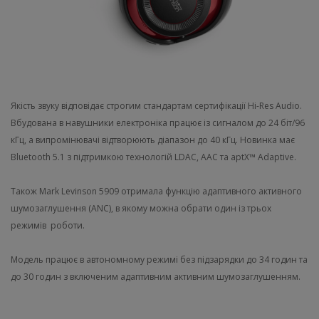
Якість звуку відповідає строгим стандартам сертифікації Hi-Res Audio.
Вбудована в навушники електроніка працює із сигналом до 24 біт/96
кГц, а випромінювачі відтворюють діапазон до 40 кГц. Новинка має
Bluetooth 5.1 з підтримкою технологій LDAC, AAC та aptX™ Adaptive.
Також Mark Levinson 5909 отримала функцію адаптивного активного
шумозаглушення (ANC), в якому можна обрати один із трьох
режимів роботи.
Модель працює в автономному режимі без підзарядки до 34 годин та
до 30 годин з включеним адаптивним активним шумозаглушенням.