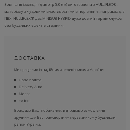
Зовнішня ізоляція (діаметр 5,0 мм) виготовлена ​​з HULLIFLEX®,
матеріалу з чудовими властивостями в порівнянні, наприклад, з
ПВХ; HULLIFLEX® дає MINISUB HYBRID дуже довгий термін служби
без будь-яких ефектів старіння.
ДОСТАВКА
Ми працюємо із надійними перевізниками України:
Нова пошта
Delivery Auto
Meest
та інші
Врахуємо Ваші побажання, відправимо замовлення
зручним для Вас транспортним перевізником у будь-який
регіон України.