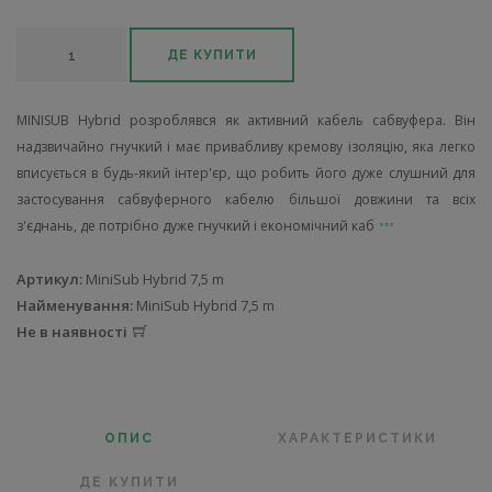
ДЕ КУПИТИ
MINISUB Hybrid розроблявся як активний кабель сабвуфера. Він
надзвичайно гнучкий і має привабливу кремову ізоляцію, яка легко
вписується в будь-який інтер'єр, що робить його дуже слушний для
застосування сабвуферного кабелю більшої довжини та всіх
з'єднань, де потрібно дуже гнучкий і економічний каб
Артикул:
MiniSub Hybrid 7,5 m
Найменування:
MiniSub Hybrid 7,5 m
Не в наявності
ОПИС
ХАРАКТЕРИСТИКИ
ДЕ КУПИТИ