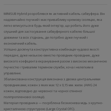
MINISUB Hybrid розроблявся як активний кабель сабвуфера. Він
надзвичайно гнучкий і має привабливу кремову ізоляцію, яка
легко вписується в будь-який інтер'єр, що робить його дуже
слушний для застосування сабвуферного кабелю більшої
довжини та всіх з'єднань, де потрібно дуже гнучкий і
економічний кабель.
Успішно досягнута конструктивна комбінація чудової якості
передачі, дуже низькою ємністю провідник-провідник, дуже
високого коефіцієнта екранування разом з високою механічною
гнучкістю і тривалим терміном служби, хоча і нелегким в
управлінні.
Збалансована конструкція виконана з двома центральними
провідниками, кожен з яких має 12 x 0,15 мм. жили. (AWG 24
кожен, відповідно до червоної та чорної спіненої
поліпропіленової ізоляції).
Матеріал провідника — посріблена безкиснева мідь з крупно-
кристалічною структурою (Large Crystal OFC).