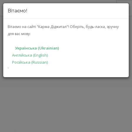
Вітаємо!
ПРО НАС
Вітаємо на сайті "Карма Діджитал"!
Оберіть, будь-ласка, зручну
для вас мову:
VAN DEN HUL MINISUB HYBRID
АКЦІЇ
7,5 M
КАТАЛОГ
Українська (Ukrainian)
РІШЕННЯ
Англійська (English)
ГОЛОВНА
КАТАЛОГ
АУДІО ВІДЕО
Російська (Russian)
ВИРОБНИКАМ
MINISUB HYBRID 7,5 M
`
ДИЛЕРАМ
ПОШУК
УКРАЇНСЬКА (UKRAINIAN)