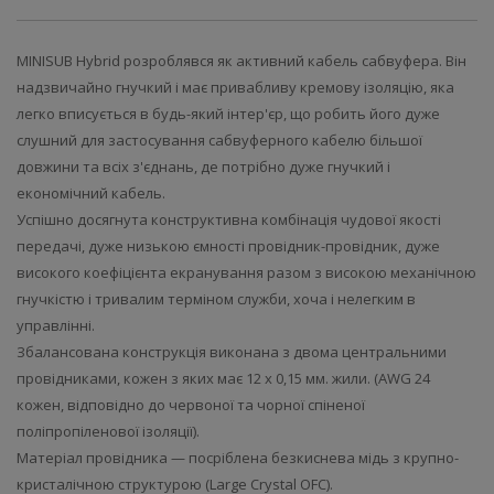
MINISUB Hybrid розроблявся як активний кабель сабвуфера. Він
надзвичайно гнучкий і має привабливу кремову ізоляцію, яка
легко вписується в будь-який інтер'єр, що робить його дуже
слушний для застосування сабвуферного кабелю більшої
довжини та всіх з'єднань, де потрібно дуже гнучкий і
економічний кабель.
Успішно досягнута конструктивна комбінація чудової якості
передачі, дуже низькою ємності провідник-провідник, дуже
високого коефіцієнта екранування разом з високою механічною
гнучкістю і тривалим терміном служби, хоча і нелегким в
управлінні.
Збалансована конструкція виконана з двома центральними
провідниками, кожен з яких має 12 x 0,15 мм. жили. (AWG 24
кожен, відповідно до червоної та чорної спіненої
поліпропіленової ізоляції).
Матеріал провідника — посріблена безкиснева мідь з крупно-
кристалічною структурою (Large Crystal OFC).