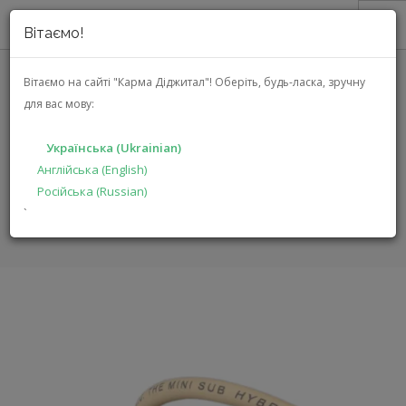
Вітаємо!
ПРО НАС
Вітаємо на сайті "Карма Діджитал"!
Оберіть, будь-ласка, зручну
для вас мову:
VAN DEN HUL MINISUB HYBRID
АКЦІЇ
6,0 M
КАТАЛОГ
Українська (Ukrainian)
РІШЕННЯ
Англійська (English)
ГОЛОВНА
КАТАЛОГ
АУДІО ВІДЕО
Російська (Russian)
ВИРОБНИКАМ
MINISUB HYBRID 6,0 M
`
ДИЛЕРАМ
ПОШУК
УКРАЇНСЬКА (UKRAINIAN)