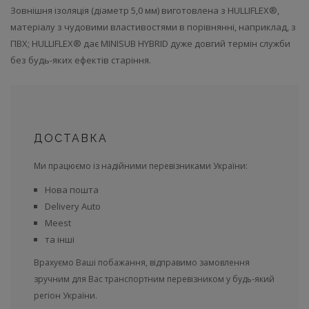
Зовнішня ізоляція (діаметр 5,0 мм) виготовлена ​​з HULLIFLEX®,
матеріалу з чудовими властивостями в порівнянні, наприклад, з
ПВХ; HULLIFLEX® дає MINISUB HYBRID дуже довгий термін служби
без будь-яких ефектів старіння.
ДОСТАВКА
Ми працюємо із надійними перевізниками України:
Нова пошта
Delivery Auto
Meest
та інші
Врахуємо Ваші побажання, відправимо замовлення
зручним для Вас транспортним перевізником у будь-який
регіон України.