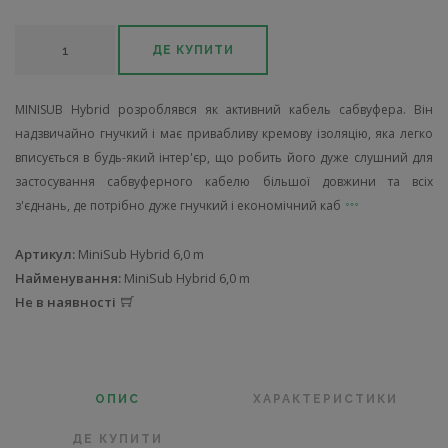
ДЕ КУПИТИ
MINISUB Hybrid розроблявся як активний кабель сабвуфера. Він
надзвичайно гнучкий і має привабливу кремову ізоляцію, яка легко
вписується в будь-який інтер'єр, що робить його дуже слушний для
застосування сабвуферного кабелю більшої довжини та всіх
з'єднань, де потрібно дуже гнучкий і економічний каб
Артикул:
MiniSub Hybrid 6,0 m
Найменування:
MiniSub Hybrid 6,0 m
Не в наявності
ОПИС
ХАРАКТЕРИСТИКИ
ДЕ КУПИТИ