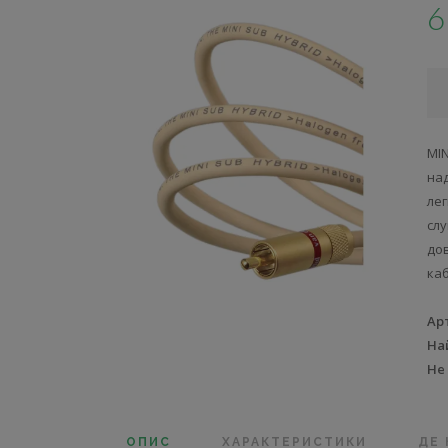
6
MI
на
ле
сл
дов
ка
Ар
На
Не
ОПИС
ХАРАКТЕРИСТИКИ
ДЕ