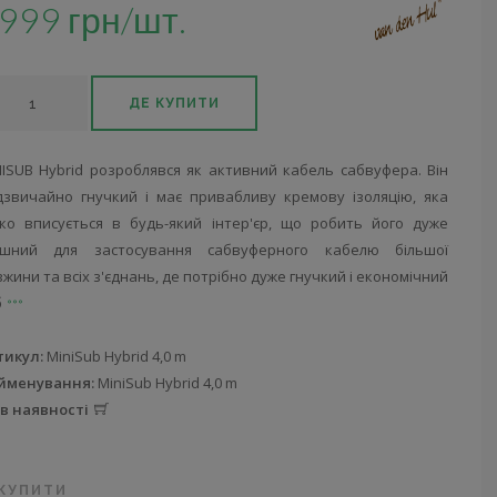
999 грн/шт.
ДЕ КУПИТИ
NISUB Hybrid розроблявся як активний кабель сабвуфера. Він
дзвичайно гнучкий і має привабливу кремову ізоляцію, яка
гко вписується в будь-який інтер'єр, що робить його дуже
ушний для застосування сабвуферного кабелю більшої
жини та всіх з'єднань, де потрібно дуже гнучкий і економічний
б
тикул:
MiniSub Hybrid 4,0 m
йменування:
MiniSub Hybrid 4,0 m
 в наявності
 КУПИТИ