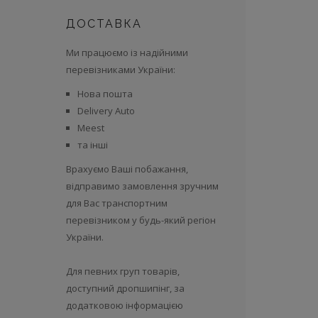
ДОСТАВКА
Ми працюємо із надійними
перевізниками України:
Нова пошта
Delivery Auto
Meest
та інші
Врахуємо Ваші побажання,
відправимо замовлення зручним
для Вас транспортним
перевізником у будь-який регіон
України.
Для певних груп товарів,
доступний дропшипінг, за
додатковою інформацією