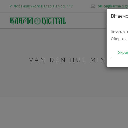
Лобановського Валерія 14 оф. 117
office@karma.digi
Вітаємо
Вітаємо н
Оберіть, 
Украї
VAN DEN HUL MINISUB 
`