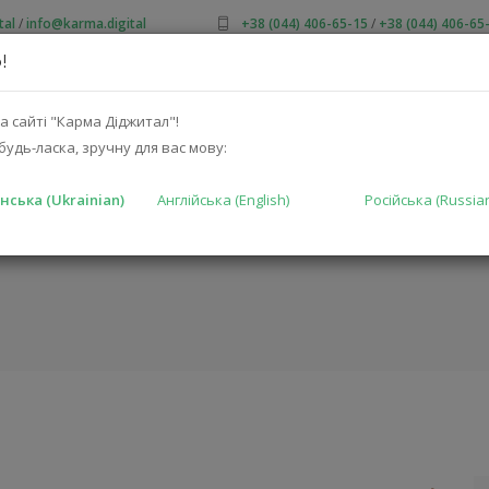
tal
/
info@karma.digital
+38 (044) 406-65-15
/
+38 (044) 406-65
!
ПРО НАС
АКЦІЇ
КАТАЛОГ
РІШЕННЯ
ВИРОБНИКА
а сайті "Карма Діджитал"!
будь-ласка, зручну для вас мову:
нська (Ukrainian)
Англійська (English)
Російська (Russia
HYBRID 4,0 M