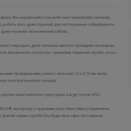
уфера. Він надзвичайно гнучкий і має привабливу кремову
, що робить його дуже слушний для застосування сабвуферного
о дуже гнучкий і економічний кабель.
 якості передачі, дуже низькою ємністю провідник-провідник,
кою механічною гнучкістю і тривалим терміном служби, хоча і
ними провідниками, кожен з яких має 12 x 0,15 мм. жили.
ної поліпропіленової ізоляції).
крупно-кристалічною структурою (Large Crystal OFC).
LLIFLEX®, матеріалу з чудовими властивостями в порівнянні,
е довгий термін служби без будь-яких ефектів старіння.