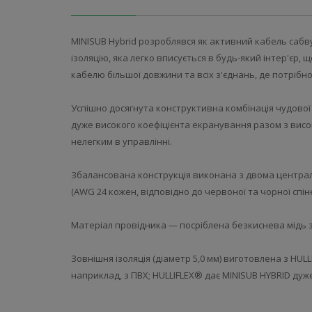
MINISUB Hybrid розроблявся як активний кабель сабв
ізоляцію, яка легко вписується в будь-який інтер'єр
кабелю більшої довжини та всіх з'єднань, де потрібн
Успішно досягнута конструктивна комбінація чудової
дуже високого коефіцієнта екранування разом з висо
нелегким в управлінні.
Збалансована конструкція виконана з двома централь
(AWG 24 кожен, відповідно до червоної та чорної спіне
Матеріал провідника — посріблена безкиснева мідь з 
Зовнішня ізоляція (діаметр 5,0 мм) виготовлена ​​з HU
наприклад, з ПВХ; HULLIFLEX® дає MINISUB HYBRID дуж