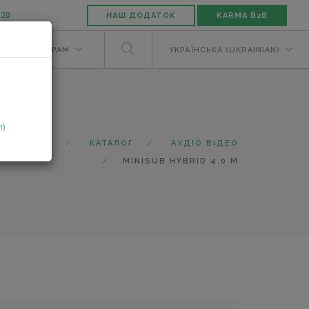
-20
НАШ ДОДАТОК
KARMA B2B
М
ДИЛЕРАМ
УКРАЇНСЬКА (UKRAINIAN)
n)
ГОЛОВНА
КАТАЛОГ
АУДІО ВІДЕО
MINISUB HYBRID 4,0 M