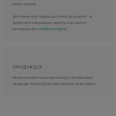
регіон України.
Для певних груп товарів, доступний дропшипінг, за
додатковою інформацією зверніться до вашого
менеджера або
info@karma.digital
ПРОДУКЦІЯ
Ми пропонуємо тільки оригінальну і сертифіковану
продукцію. Karma.Digital надає гарантію на всі товари.