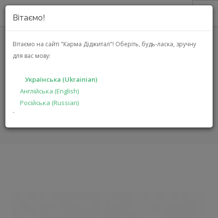
Вітаємо!
ПРО НАС
Вітаємо на сайті "Карма Діджитал"!
Оберіть, будь-ласка, зручну
для вас мову:
АКЦІЇ
NAGAOKA MP-100 CARTRIDGE
КАТАЛОГ
Українська (Ukrainian)
РІШЕННЯ
Англійська (English)
ГОЛОВНА
КАТАЛОГ
АУДІО ВІДЕО
MP-100 CARTRIDGE
Російська (Russian)
ВИРОБНИКАМ
`
ДИЛЕРАМ
ПОШУК
УКРАЇНСЬКА (UKRAINIAN)