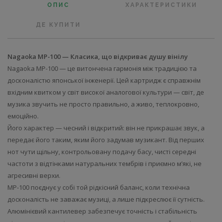
ОПИС
ХАРАКТЕРИСТИКИ
ДЕ КУПИТИ
Nagaoka MP-100 — Класика, що відкриває душу вінілу
Nagaoka MP-100 — це витончена гармонія між традицією та
досконалістю японської інженерії. Цей картридж є справжнім
вхідним квитком у світ високої аналогової культури — світ, де
музика звучить не просто правильно, а живо, теплокровно,
емоційно.
Його характер — чесний і відкритий: він не прикрашає звук, а
передає його таким, яким його задумав музикант. Від перших
нот чути щільну, контрольовану подачу басу, чисті середні
частоти з відтінками натуральних тембрів і приємно м’які, не
агресивні верхи.
MP-100 поєднує у собі той рідкісний баланс, коли технічна
досконалість не заважає музиці, а лише підкреслює її сутність.
Алюмінієвий кантилевер забезпечує точність і стабільність