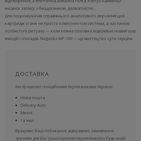
відтворення, а еліптична алмазна голка зчитує найменші
нюанси запису з бездоганною делікатністю.
Для поціновувачів справжнього аналогового звучання цей
картридж стане не просто компонентом системи, а частиною
особистого ритуалу — коли кожна платівка відкриває новий шар
емоцій і спогадів. Nagaoka MP-100 — це мистецтво чути серцем.
ДОСТАВКА
Ми працюємо із надійними перевізниками України:
Нова пошта
Delivery Auto
Meest
та інші
Врахуємо Ваші побажання, відправимо замовлення
зручним для Вас транспортним перевізником у будь-який