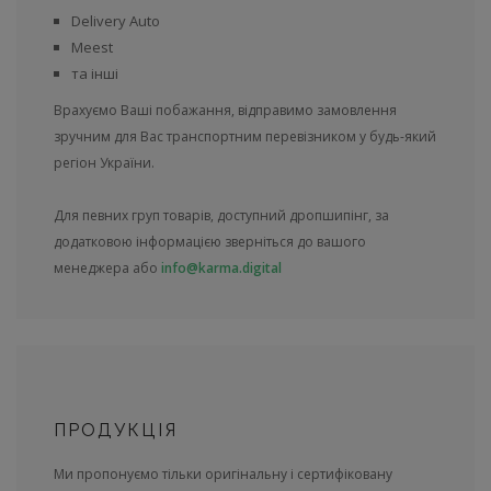
Delivery Auto
Meest
та інші
Врахуємо Ваші побажання, відправимо замовлення
зручним для Вас транспортним перевізником у будь-який
регіон України.
Для певних груп товарів, доступний дропшипінг, за
додатковою інформацією зверніться до вашого
менеджера або
info@karma.digital
ПРОДУКЦІЯ
Ми пропонуємо тільки оригінальну і сертифіковану