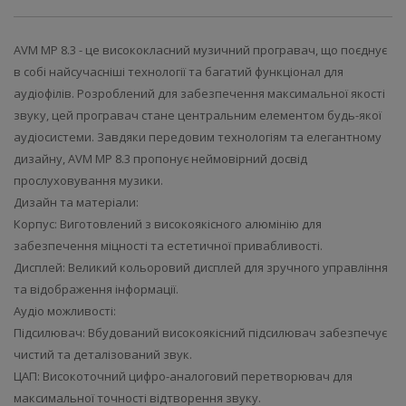
AVM MP 8.3 - це висококласний музичний програвач, що поєднує
в собі найсучасніші технології та багатий функціонал для
аудіофілів. Розроблений для забезпечення максимальної якості
звуку, цей програвач стане центральним елементом будь-якої
аудіосистеми. Завдяки передовим технологіям та елегантному
дизайну, AVM MP 8.3 пропонує неймовірний досвід
прослуховування музики.
Дизайн та матеріали:
Корпус: Виготовлений з високоякісного алюмінію для
забезпечення міцності та естетичної привабливості.
Дисплей: Великий кольоровий дисплей для зручного управління
та відображення інформації.
Аудіо можливості:
Підсилювач: Вбудований високоякісний підсилювач забезпечує
чистий та деталізований звук.
ЦАП: Високоточний цифро-аналоговий перетворювач для
максимальної точності відтворення звуку.