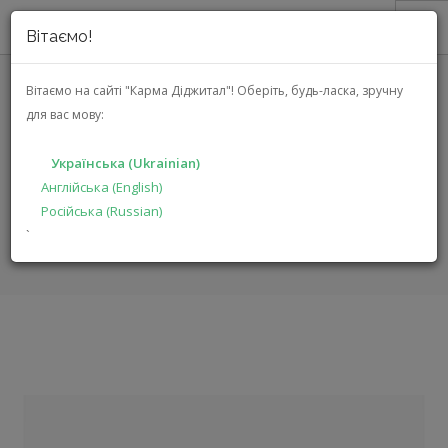
Вітаємо!
ПРО НАС
Вітаємо на сайті "Карма Діджитал"!
Оберіть, будь-ласка, зручну
для вас мову:
АКЦІЇ
AVM OVATION MP 8.3 (MP 8.3
КАТАЛОГ
SILVER)
Українська (Ukrainian)
РІШЕННЯ
Англійська (English)
Російська (Russian)
ВИРОБНИКАМ
ГОЛОВНА
КАТАЛОГ
АУДІО ВІДЕО
OVATION MP 8.3
`
ДИЛЕРАМ
ПОШУК
УКРАЇНСЬКА (UKRAINIAN)