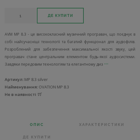
ДЕ КУПИТИ
AVM MP 8.3 - це висококласний музичний програвач, що поєднує в
собі найсучасніші технології та багатий функціонал для аудіофілів.
Розроблений для забезпечення максимальної якості звуку, цей
програвач стане центральним елементом будь-якої аудіосистеми.
Завдяки передовим технологіям та елегантному диз
Артикул:
MP 8.3 silver
Найменування:
OVATION MP 8.3
Не в наявності
ОПИС
ХАРАКТЕРИСТИКИ
ДЕ КУПИТИ