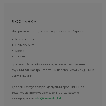
ДОСТАВКА
Ми працюємо із надійними перевізниками України:
Нова пошта
Delivery Auto
Meest
та інші
Врахуємо Ваші побажання, відправимо замовлення
зручним для Вас транспортним перевізником у будь-який
регіон України.
Для певних груп товарів, доступний дропшипінг, за
додатковою інформацією зверніться до вашого
менеджера або
info@karma.digital