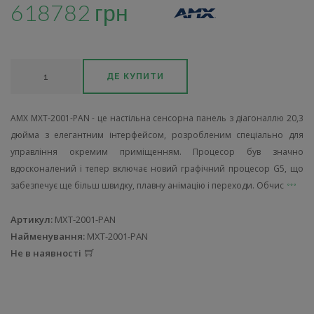
618782 грн
ДЕ КУПИТИ
AMX MXT-2001-PAN - це настільна сенсорна панель з діагоналлю 20,3
дюйма з елегантним інтерфейсом, розробленим спеціально для
управління окремим приміщенням. Процесор був значно
вдосконалений і тепер включає новий графічний процесор G5, що
забезпечує ще більш швидку, плавну анімацію і переходи. Обчис
Артикул:
MXT-2001-PAN
Найменування:
MXT-2001-PAN
Не в наявності