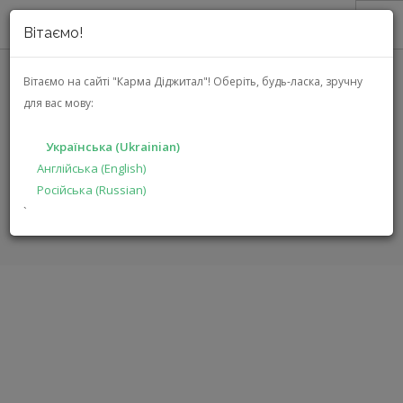
Вітаємо!
ПРО НАС
Вітаємо на сайті "Карма Діджитал"!
Оберіть, будь-ласка, зручну
для вас мову:
АКЦІЇ
AMX MXT-2001-PAN
КАТАЛОГ
Українська (Ukrainian)
РІШЕННЯ
Англійська (English)
ГОЛОВНА
КАТАЛОГ
СИСТЕМНА ІНТЕГРАЦІЯ
Російська (Russian)
ВИРОБНИКАМ
MXT-2001-PAN
`
ДИЛЕРАМ
ПОШУК
УКРАЇНСЬКА (UKRAINIAN)