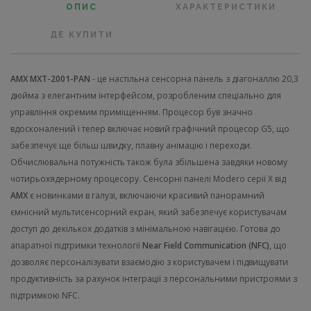
ОПИС
ХАРАКТЕРИСТИКИ
ДЕ КУПИТИ
AMX MXT-2001-PAN
- це настільна сенсорна панель з діагоналлю 20,3
дюйма з елегантним інтерфейсом, розробленим спеціально для
управління окремим приміщенням. Процесор був значно
вдосконалений і тепер включає новий графічний процесор G5, що
забезпечує ще більш швидку, плавну анімацію і переходи.
Обчислювальна потужність також була збільшена завдяки новому
чотирьохядерному процесору. Сенсорні панелі Modero серії X від
AMX
є новинками в галузі, включаючи красивий панорамний
ємнісний мультисенсорний екран, який забезпечує користувачам
доступ до декількох додатків з мінімальною навігацією. Готова до
апаратної підтримки технології
Near Field Communication (NFC)
, що
дозволяє персоналізувати взаємодію з користувачем і підвищувати
продуктивність за рахунок інтеграції з персональними пристроями з
підтримкою NFC.