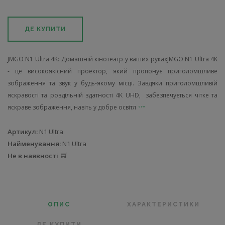
ДЕ КУПИТИ
JMGO N1 Ultra 4K: Домашній кінотеатр у ваших рукахJMGO N1 Ultra 4K
- це високоякісний проектор, який пропонує приголомшливе
зображення та звук у будь-якому місці. Завдяки приголомшливій
яскравості та роздільній здатності 4K UHD, забезпечується чітке та
яскраве зображення, навіть у добре освітл
Артикул:
N1 Ultra
Найменування:
N1 Ultra
Не в наявності
ОПИС
ХАРАКТЕРИСТИКИ
ДЕ КУПИТИ