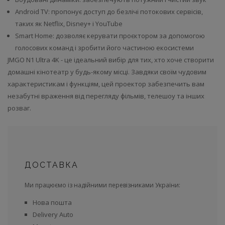
Android TV: пропонує доступ до безлічі потокових сервісів,
таких як Netflix, Disney+ і YouTube
Smart Home: дозволяє керувати проєктором за допомогою
голосових команд і зробити його частиною екосистеми
JMGO N1 Ultra 4K - це ідеальний вибір для тих, хто хоче створити
домашні кінотеатр у будь-якому місці. Завдяки своїм чудовим
характеристикам і функціям, цей проектор забезпечить вам
незабутні враження від перегляду фільмів, телешоу та інших
розваг.
ДОСТАВКА
Ми працюємо із надійними перевізниками України:
Нова пошта
Delivery Auto