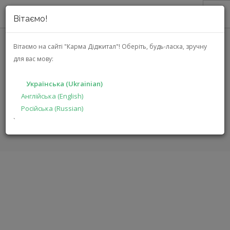
Вітаємо!
ПРО НАС
Вітаємо на сайті "Карма Діджитал"!
Оберіть, будь-ласка, зручну
для вас мову:
АКЦІЇ
JNGO N1 ULTRA
КАТАЛОГ
Українська (Ukrainian)
РІШЕННЯ
Англійська (English)
ГОЛОВНА
КАТАЛОГ
АУДІО ВІДЕО
N1 ULTRA
Російська (Russian)
ВИРОБНИКАМ
`
ДИЛЕРАМ
ПОШУК
УКРАЇНСЬКА (UKRAINIAN)