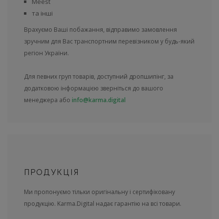
Meest
та інші
Врахуємо Ваші побажання, відправимо замовлення
зручним для Вас транспортним перевізником у будь-який
регіон України.
Для певних груп товарів, доступний дропшипінг, за
додатковою інформацією зверніться до вашого
менеджера або
info@karma.digital
ПРОДУКЦІЯ
Ми пропонуємо тільки оригінальну і сертифіковану
продукцію. Karma.Digital надає гарантію на всі товари.