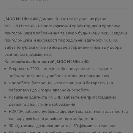
JMGO N1 Ultra 4K
: Домашній кінотеатр у ваших руках
JMGO N1 Ultra 4K - це високоякісний проектор, який пропонує
приголомшливе зображення та звук у будь-якому місці. Завдяки
приголомшливій яскравості та роздільній здатності 4K UHD,
забезпечується чітке та яскраве зображення, навіть у добре
освітлених приміщеннях.
Ключових особливостей JMGO N1 Ultra 4K:
Яскравість 2200 люменів: забезпечує чітке та яскраве
зображення навіть у добре освітлених приміщеннях
Час роботи батареї: N1 Ultra оснащений батареєю, яка
забезпечує до 2 годин автономної роботи.
Роздільна здатність 4K UHD: забезпечує приголомшливі
деталі та реалістичне зображення
HDR10+: забезпечує більш широкий діапазон контрастності та
кольору для більш реалістичного зображення
3D-підтримка: дозволяє дивитися 3D-фільми та телешоу
Вбудовані динаміки: забезпечують потужний і чистий звук