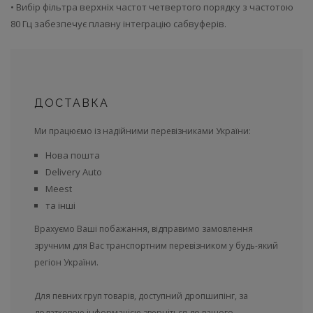
• Вибір фільтра верхніх частот четвертого порядку з частотою
80 Гц забезпечує плавну інтеграцію сабвуферів.
ДОСТАВКА
Ми працюємо із надійними перевізниками України:
Нова пошта
Delivery Auto
Meest
та інші
Врахуємо Ваші побажання, відправимо замовлення
зручним для Вас транспортним перевізником у будь-який
регіон України.
Для певних груп товарів, доступний дропшипінг, за
додатковою інформацією зверніться до вашого