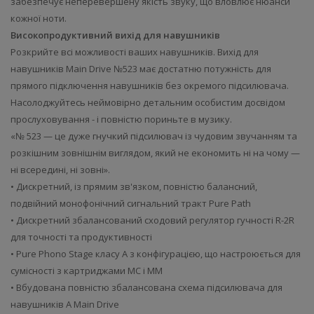
забезпечує неперевершену якість звуку, що вловлює нюанси
кожної ноти.
Високопродуктивний вихід для навушників
Розкрийте всі можливості ваших навушників. Вихід для
навушників Main Drive №523 має достатню потужність для
прямого підключення навушників без окремого підсилювача.
Насолоджуйтесь неймовірно детальним особистим досвідом
прослуховування - і повністю пориньте в музику.
«№ 523 — це дуже гнучкий підсилювач із чудовим звучанням та
розкішним зовнішнім виглядом, який не економить ні на чому —
ні всередині, ні зовні».
• Дискретний, із прямим зв'язком, повністю балансний,
подвійний монофонічний сигнальний тракт Pure Path
• Дискретний збалансований сходовий регулятор гучності R-2R
для точності та продуктивності
• Pure Phono Stage класу A з конфігурацією, що настроюється для
сумісності з картриджами MC і MM
• Вбудована повністю збалансована схема підсилювача для
навушників A Main Drive