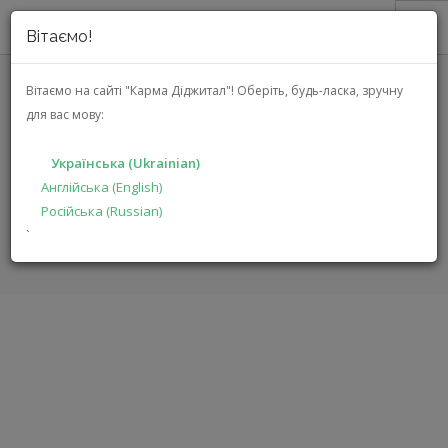
Вітаємо!
ПРО НАС
Вітаємо на сайті "Карма Діджитал"!
Оберіть, будь-ласка, зручну
для вас мову:
АКЦІЇ
MARK LEVINSON Nº523
КАТАЛОГ
(MLNO523EU)
Українська (Ukrainian)
РІШЕННЯ
Англійська (English)
Російська (Russian)
ВИРОБНИКАМ
ГОЛОВНА
КАТАЛОГ
АУДІО ВІДЕО
Nº523
`
ДИЛЕРАМ
ПОШУК
УКРАЇНСЬКА (UKRAINIAN)