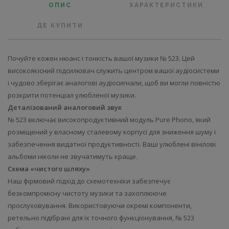
ОПИС
ХАРАКТЕРИСТИКИ
ДЕ КУПИТИ
Почуйте кожен нюанс і тонкість вашої музики № 523. Цей
високоякісний підсилювач служить центром вашої аудіосистеми
і чудово зберігає аналогові аудіосигнали, щоб ви могли повністю
розкрити потенціал улюбленої музики.
Деталізований аналоговий звук
№ 523 включає високопродуктивний модуль Pure Phono, який
розміщений у власному сталевому корпусі для зниження шуму і
забезпечення видатної продуктивності. Ваші улюблені вінілові
альбоми ніколи не звучатимуть краще.
Схема «чистого шляху»
Наш фірмовий підхід до схемотехніки забезпечує
безкомпромісну чистоту музики та захоплююче
прослуховування. Використовуючи окремі компоненти,
ретельно підібрані для їх точного функціонування, № 523