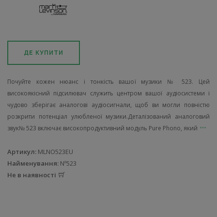
ДЕ КУПИТИ
Почуйте кожен нюанс і тонкість вашої музики № 523. Цей
високоякісний підсилювач служить центром вашої аудіосистеми і
чудово зберігає аналогові аудіосигнали, щоб ви могли повністю
розкрити потенціал улюбленої музики.Деталізований аналоговий
звук№ 523 включає високопродуктивний модуль Pure Phono, який
Артикул:
MLNO523EU
Найменування:
Nº523
Не в наявності