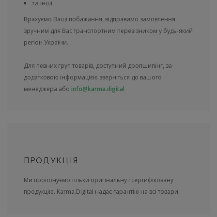
та інші
Врахуємо Ваші побажання, відправимо замовлення
зручним для Вас транспортним перевізником у будь-який
регіон України.
Для певних груп товарів, доступний дропшипінг, за
додатковою інформацією зверніться до вашого
менеджера або
info@karma.digital
ПРОДУКЦІЯ
Ми пропонуємо тільки оригінальну і сертифіковану
продукцію. Karma.Digital надає гарантію на всі товари.