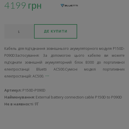
4199 грн
ДЕ КУПИТИ
Кабель для під'єднання зовнішнього акумуляторного модуля P150D-
P090DЗастосування: За допомогою цього кабелю ви можете
під'єднати зовнішній акумуляторний блок B300 до портативної
електростанції Bluetti AC500.Сумісні моделі портативних
електростанцій: AC500.
Артикул:
P150D-P090D
Найменування:
External battery connection cable P150D to P090D
Не в наявності