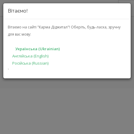
Вітаємо!
ПРО НАС
Вітаємо на сайті "Карма Діджитал"!
Оберіть, будь-ласка, зручну
BLUETTI EXTERNAL BATTERY
для вас мову:
АКЦІЇ
CONNECTION CABLE P150D TO
КАТАЛОГ
P090D (P150D-P090D)
Українська (Ukrainian)
РІШЕННЯ
Англійська (English)
Російська (Russian)
ВИРОБНИКАМ
ГОЛОВНА
КАТАЛОГ
ПОРТАТИВНІ ЕЛЕКТРОСТАНЦІЇ
`
EXTERNAL BATTERY CONNECTION CABLE P150D TO P090D
ДИЛЕРАМ
ПОШУК
УКРАЇНСЬКА (UKRAINIAN)