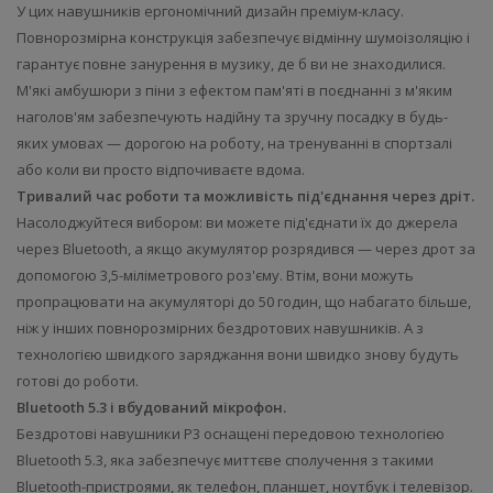
У цих навушників ергономічний дизайн преміум-класу.
Повнорозмірна конструкція забезпечує відмінну шумоізоляцію і
гарантує повне занурення в музику, де б ви не знаходилися.
М'які амбушюри з піни з ефектом пам'яті в поєднанні з м'яким
наголов'ям забезпечують надійну та зручну посадку в будь-
яких умовах — дорогою на роботу, на тренуванні в спортзалі
або коли ви просто відпочиваєте вдома.
Тривалий час роботи та можливість під'єднання через дріт.
Насолоджуйтеся вибором: ви можете під'єднати їх до джерела
через Bluetooth, а якщо акумулятор розрядився — через дрот за
допомогою 3,5-міліметрового роз'єму. Втім, вони можуть
пропрацювати на акумуляторі до 50 годин, що набагато більше,
ніж у інших повнорозмірних бездротових навушників. А з
технологією швидкого заряджання вони швидко знову будуть
готові до роботи.
Bluetooth 5.3 і вбудований мікрофон.
Бездротові навушники P3 оснащені передовою технологією
Bluetooth 5.3, яка забезпечує миттєве сполучення з такими
Bluetooth-пристроями, як телефон, планшет, ноутбук і телевізор.