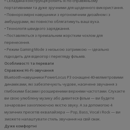
• Складана конструкція робить їх по-справжньому
портативними та дуже зручними для щоденного використання.
• Повнорозмірні навушники з ергономічним дизайном і з
амбушурами, які повністю облягатимуть ваші вуха.
• Технологія швидкого заряджання.
• Поставляється з преміальним жорстким чохлом для
перенесення.
• Режим Gaming Mode з низькою затримкою — ідеально
підходить для відеоігор і перегляду фільмів.
Особливості та переваги
Справжнє Hi-Fi-звучання
Bluetooth-навушники PowerLocus P3 оснащені 40-міліметровими
динаміками, які забезпечують чудове, насичене звучання з
глибокими басами і розширеними верхніми частотами. Слухаєте
ви свою улюблену музику або дивитеся фільм — ви будете
зачаровані захоплюючою якістю звуку. А за допомогою 4
музичних пресетів еквалайзера — Pop, Bass, Vocal і Rock — ви
зможете налаштувати стиль звучання на свій смак.
Дуже комфортні