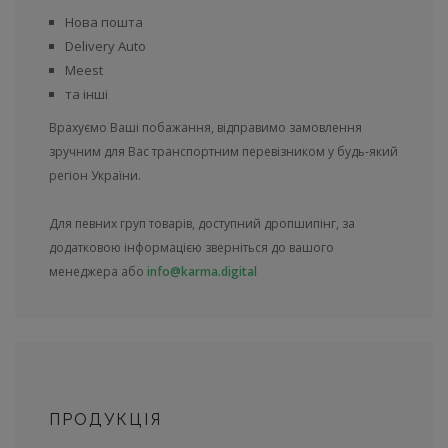
Нова пошта
Delivery Auto
Meest
та інші
Врахуємо Ваші побажання, відправимо замовлення
зручним для Вас транспортним перевізником у будь-який
регіон України.
Для певних груп товарів, доступний дропшипінг, за
додатковою інформацією зверніться до вашого
менеджера або
info@karma.digital
ПРОДУКЦІЯ