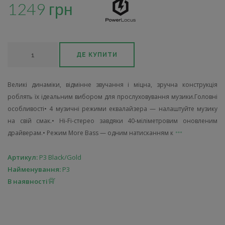
1249 грн
ДЕ КУПИТИ
Великі динаміки, відмінне звучання і міцна, зручна конструкція
роблять їх ідеальним вибором для прослуховування музики.Головні
особливості• 4 музичні режими еквалайзера — налаштуйте музику
на свій смак.• Hi-Fi-стерео завдяки 40-міліметровим оновленим
драйверам.• Режим More Bass — одним натисканням к
Артикул:
P3 Black/Gold
Найменування:
P3
В наявності