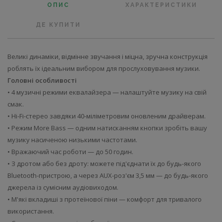
ОПИС
ХАРАКТЕРИСТИКИ
ДЕ КУПИТИ
Великі динаміки, відмінне звучання і міцна, зручна конструкція
роблять їх ідеальним вибором для прослуховування музики.
Головні особливості
• 4 музичні режими еквалайзера — налаштуйте музику на свій
смак.
• Hi-Fi-стерео завдяки 40-міліметровим оновленим драйверам.
• Режим More Bass — одним натисканням кнопки зробіть вашу
музику насиченою низькими частотами.
• Вражаючий час роботи — до 50 годин.
• З дротом або без дроту: можете під'єднати їх до будь-якого
Bluetooth-пристрою, а через AUX-роз'єм 3,5 мм — до будь-якого
джерела із сумісним аудіовиходом.
• М'які вкладиші з протеїнової піни — комфорт для тривалого
використання.