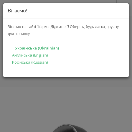
Вітаємо!
ПРО НАС
Вітаємо на сайті "Карма Діджитал"!
Оберіть, будь-ласка, зручну
для вас мову:
АКЦІЇ
POWERLOCUS P3 (P3
КАТАЛОГ
BLACK/GOLD)
Українська (Ukrainian)
РІШЕННЯ
Англійська (English)
Російська (Russian)
ВИРОБНИКАМ
ГОЛОВНА
КАТАЛОГ
МУЛЬТИМЕДІА
P3
`
ДИЛЕРАМ
ПОШУК
УКРАЇНСЬКА (UKRAINIAN)