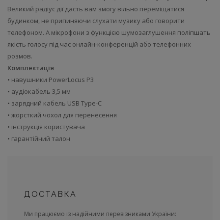
Великий радіус дії дасть вам змогу вільно переміщатися
будинком, не припиняючи слухати музику або говорити
телефоном. А мікрофони з функцією шумозаглушення поліпшать
якість голосу під час онлайн-конференцій або телефонних
розмов.
Комплектація
• навушники PowerLocus P3
• аудіокабель 3,5 мм
• зарядний кабель USB Type-C
• жорсткий чохол для перенесення
• інструкція користувача
• гарантійний талон
ДОСТАВКА
Ми працюємо із надійними перевізниками України: