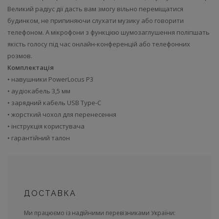
Великий радіус дії дасть вам змогу вільно переміщатися
будинком, не припиняючи слухати музику або говорити
телефоном. А мікрофони з функцією шумозаглушення поліпшать
якість голосу під час онлайн-конференцій або телефонних
розмов.
Комплектація
• навушники PowerLocus P3
• аудіокабель 3,5 мм
• зарядний кабель USB Type-C
• жорсткий чохол для перенесення
• інструкція користувача
• гарантійний талон
ДОСТАВКА
Ми працюємо із надійними перевізниками України: