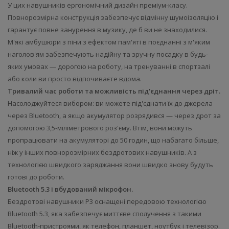
У цих навушників ергономічний дизайн преміум-класу.
Повнорозмірна конструкція забезпечує відмінну шумоізоляцію і
гарантує повне занурення в музику, де б ви не знаходилися.
М'які амбушюри з піни з ефектом пам'яті в поєднанні з м'яким
наголов'ям забезпечують надійну та зручну посадку в будь-
яких умовах — дорогою на роботу, на тренуванні в спортзалі
або коли ви просто відпочиваєте вдома.
Тривалий час роботи та можливість під'єднання через дріт.
Насолоджуйтеся вибором: ви можете під'єднати їх до джерела
через Bluetooth, а якщо акумулятор розрядився — через дрот за
допомогою 3,5-міліметрового роз'єму. Втім, вони можуть
пропрацювати на акумуляторі до 50 годин, що набагато більше,
ніж у інших повнорозмірних бездротових навушників. А з
технологією швидкого заряджання вони швидко знову будуть
готові до роботи.
Bluetooth 5.3 і вбудований мікрофон.
Бездротові навушники P3 оснащені передовою технологією
Bluetooth 5.3, яка забезпечує миттєве сполучення з такими
Bluetooth-пристроями, як телефон, планшет, ноутбук і телевізор.