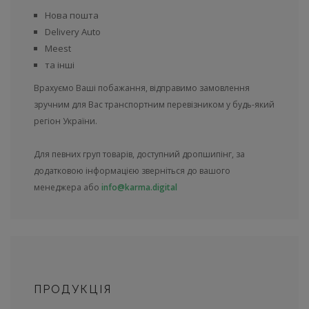
Нова пошта
Delivery Auto
Meest
та інші
Врахуємо Ваші побажання, відправимо замовлення
зручним для Вас транспортним перевізником у будь-який
регіон України.
Для певних груп товарів, доступний дропшипінг, за
додатковою інформацією зверніться до вашого
менеджера або
info@karma.digital
ПРОДУКЦІЯ