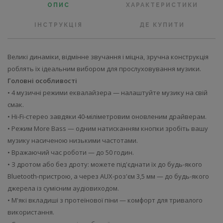
ОПИС
ХАРАКТЕРИСТИКИ
ІНСТРУКЦІЯ
ДЕ КУПИТИ
Великі динаміки, відмінне звучання і міцна, зручна конструкція
роблять їх ідеальним вибором для прослуховування музики.
Головні особливості
• 4 музичні режими еквалайзера — налаштуйте музику на свій
смак.
• Hi-Fi-стерео завдяки 40-міліметровим оновленим драйверам.
• Режим More Bass — одним натисканням кнопки зробіть вашу
музику насиченою низькими частотами.
• Вражаючий час роботи — до 50 годин.
• З дротом або без дроту: можете під'єднати їх до будь-якого
Bluetooth-пристрою, а через AUX-роз'єм 3,5 мм — до будь-якого
джерела із сумісним аудіовиходом.
• М'які вкладиші з протеїнової піни — комфорт для тривалого
використання.