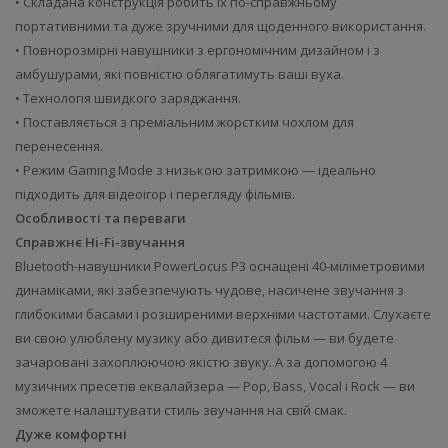
• Складана конструкція робить їх по-справжньому
портативними та дуже зручними для щоденного використання.
• Повнорозмірні навушники з ергономічним дизайном і з
амбушурами, які повністю облягатимуть ваші вуха.
• Технологія швидкого заряджання.
• Поставляється з преміальним жорстким чохлом для
перенесення.
• Режим Gaming Mode з низькою затримкою — ідеально
підходить для відеоігор і перегляду фільмів.
Особливості та переваги
Справжнє Hi-Fi-звучання
Bluetooth-навушники PowerLocus P3 оснащені 40-міліметровими
динаміками, які забезпечують чудове, насичене звучання з
глибокими басами і розширеними верхніми частотами. Слухаєте
ви свою улюблену музику або дивитеся фільм — ви будете
зачаровані захоплюючою якістю звуку. А за допомогою 4
музичних пресетів еквалайзера — Pop, Bass, Vocal і Rock — ви
зможете налаштувати стиль звучання на свій смак.
Дуже комфортні