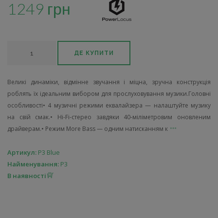
1249 грн
ДЕ КУПИТИ
Великі динаміки, відмінне звучання і міцна, зручна конструкція
роблять їх ідеальним вибором для прослуховування музики.Головні
особливості• 4 музичні режими еквалайзера — налаштуйте музику
на свій смак.• Hi-Fi-стерео завдяки 40-міліметровим оновленим
драйверам.• Режим More Bass — одним натисканням к
Артикул:
P3 Blue
Найменування:
P3
В наявності