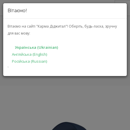
Вітаємо!
ПРО НАС
Вітаємо на сайті "Карма Діджитал"!
Оберіть, будь-ласка, зручну
для вас мову:
АКЦІЇ
POWERLOCUS P3 (P3 BLUE)
КАТАЛОГ
Українська (Ukrainian)
РІШЕННЯ
Англійська (English)
ГОЛОВНА
КАТАЛОГ
МУЛЬТИМЕДІА
P3
Російська (Russian)
ВИРОБНИКАМ
`
ДИЛЕРАМ
ПОШУК
УКРАЇНСЬКА (UKRAINIAN)