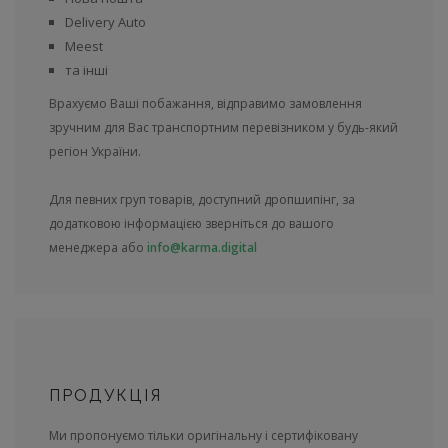
Delivery Auto
Meest
та інші
Врахуємо Ваші побажання, відправимо замовлення
зручним для Вас транспортним перевізником у будь-який
регіон України.
Для певних груп товарів, доступний дропшипінг, за
додатковою інформацією зверніться до вашого
менеджера або
info@karma.digital
ПРОДУКЦІЯ
Ми пропонуємо тільки оригінальну і сертифіковану