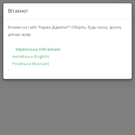
Вітаємо!
ПРО НАС
Вітаємо на сайті "Карма Діджитал"!
Оберіть, будь-ласка, зручну
для вас мову:
AKG PERCEPTION WIRELESS 45
АКЦІЇ
VOCAL SET BD B1 (3251H00020)
КАТАЛОГ
Українська (Ukrainian)
РІШЕННЯ
Англійська (English)
ГОЛОВНА
КАТАЛОГ
ПРОДУКЦІЯ ДЛЯ ПРОФЕСІОНАЛІВ
Російська (Russian)
ВИРОБНИКАМ
PERCEPTION WIRELESS 45 VOCAL SET BD B1
`
ДИЛЕРАМ
ПОШУК
УКРАЇНСЬКА (UKRAINIAN)