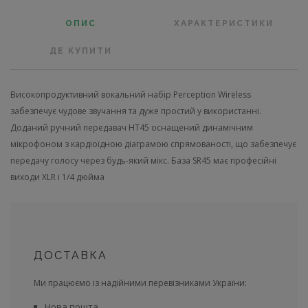
ОПИС
ХАРАКТЕРИСТИКИ
ДЕ КУПИТИ
Високопродуктивний вокальний набір Perception Wireless
забезпечує чудове звучання та дуже простий у використанні.
Доданий ручний передавач HT45 оснащений динамічним
мікрофоном з кардіоїдною діаграмою спрямованості, що забезпечує
передачу голосу через будь-який мікс. База SR45 має професійні
виходи XLR і 1/4 дюйма
ДОСТАВКА
Ми працюємо із надійними перевізниками України:
Нова пошта