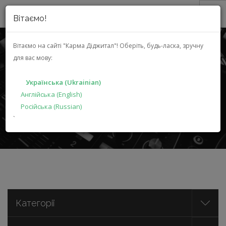
Вітаємо!
ПРО НАС
Вітаємо на сайті "Карма Діджитал"!
Оберіть, будь-ласка, зручну
для вас мову:
АКЦІЇ
АВТОЕЛЕКТРОНІКА
КАТАЛОГ
Українська (Ukrainian)
РІШЕННЯ
Англійська (English)
Російська (Russian)
ВИРОБНИКАМ
ГОЛОВНА
КАТАЛОГ
АВТОЕЛЕКТРОНІКА
`
ДИЛЕРАМ
ПОШУК
УКРАЇНСЬКА (UKRAINIAN)
Категорії