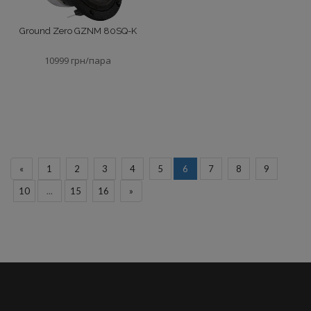
Ground Zero GZNM 80SQ-K
10999 грн/пара
«
1
2
3
4
5
6
7
8
9
10
...
15
16
»