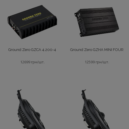
RENEGADE
Сабвуфери активні
Rockford Fosgate
Сабвуфери корпусні
ZEALUM
Сабвуферные динамики
Ground Zero GZCA 4.200-4
Ground Zero GZHA MINI FOUR
Zapco
Силові кабелі
12699 грн/шт.
12599 грн/шт.
harman/kardon
Терминали та запобіжники
Сховати
Усилители (Авто) многоканальные
Штатна акустика
Сховати