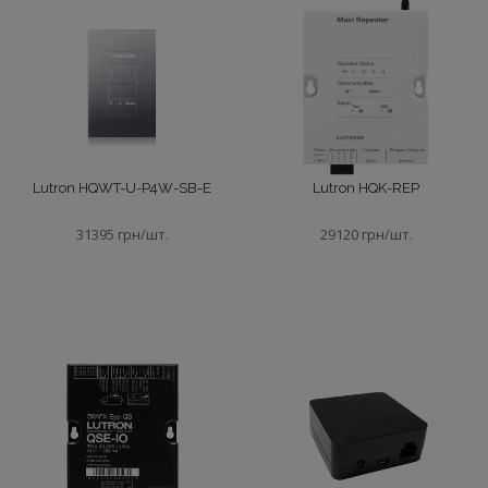
Панелі управління
Процесори
Пульти
Lutron HQWT-U-P4W-SB-E
Lutron HQK-REP
Підсилювачі
31395 грн/шт.
29120 грн/шт.
Сабвуферы
Сховати