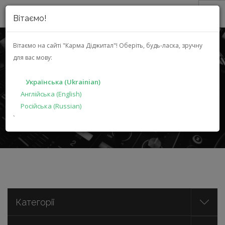
Вітаємо!
ПРО НАС
Вітаємо на сайті "Карма Діджитал"!
Оберіть, будь-ласка, зручну
для вас мову:
АКЦІЇ
СИСТЕМНА ІНТЕГРАЦІЯ
КАТАЛОГ
Українська (Ukrainian)
РІШЕННЯ
Англійська (English)
Російська (Russian)
ВИРОБНИКАМ
ГОЛОВНА
КАТАЛОГ
СИСТЕМНА ІНТЕГРАЦІЯ
`
ДИЛЕРАМ
ПОШУК
УКРАЇНСЬКА (UKRAINIAN)
Категорії