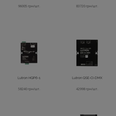
Niles
Блоки живлення
96005 грн/шт.
83720 грн/шт.
RTI
Блоки керування
Xantech
Датчики
iPort
Компоненти Мультирум
Контролери
Матричні комутатори
Lutron HQP6-1
Lutron QSE-CI-DMX
58240 грн/шт.
42998 грн/шт.
Настольні докстанції
Настінні докстанції