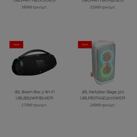
(JBLPARTYBOX720EU)
(JBLPARTYBOX520EU)
Morel
Комп'ютерні мишки
38999 грн/шт.
33999 грн/шт.
PowerLocus
Музичні центри
SHARP
Мікрофони
АКЦIЯ
АКЦIЯ
harman/kardon
Навушники TWS
Навушники бездротові
Навушники для VR
JBL Boom Box 3 Wi-Fi
JBL Partybox Stage 320
(JBLBB3WIFIBLKEP)
(JBLPBSTAGE320SWEP)
27999 грн/шт.
24999 грн/шт.
Навушники дротові вставні
Навушники дротові накладні