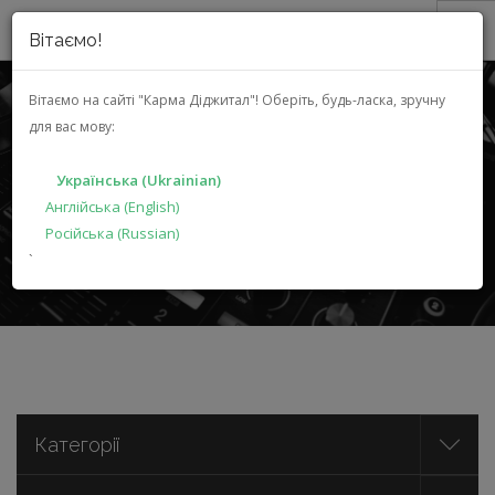
Вітаємо!
ПРО НАС
Вітаємо на сайті "Карма Діджитал"!
Оберіть, будь-ласка, зручну
для вас мову:
АКЦІЇ
МУЛЬТИМЕДІА
КАТАЛОГ
Українська (Ukrainian)
РІШЕННЯ
Англійська (English)
Російська (Russian)
ВИРОБНИКАМ
ГОЛОВНА
КАТАЛОГ
МУЛЬТИМЕДІА
`
ДИЛЕРАМ
ПОШУК
УКРАЇНСЬКА (UKRAINIAN)
Категорії