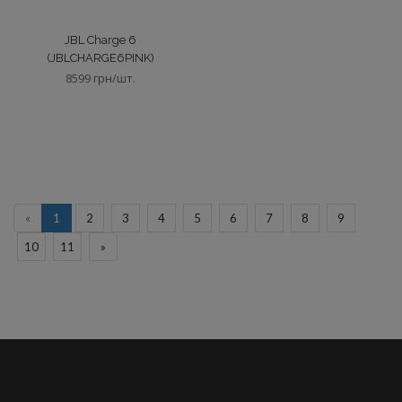
JBL Charge 6
(JBLCHARGE6PINK)
8599 грн/шт.
«
1
2
3
4
5
6
7
8
9
10
11
»