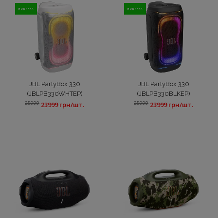
Радіоприймачі
НОВИНКА
НОВИНКА
Саундбари
Сховати
JBL PartyBox 330
JBL PartyBox 330
(JBLPB330WHTEP)
(JBLPB330BLKEP)
25999
25999
23999 грн/шт.
23999 грн/шт.