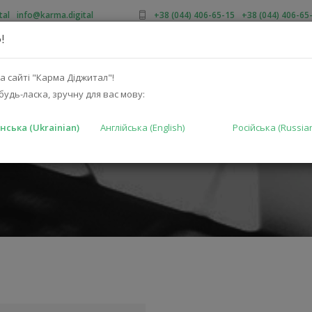
tal
/
info@karma.digital
+38 (044) 406-65-15
/
+38 (044) 406-65
!
ПРО НАС
АКЦІЇ
КАТАЛОГ
РІШЕННЯ
ВИРОБНИКА
а сайті "Карма Діджитал"!
будь-ласка, зручну для вас мову:
нська (Ukrainian)
Англійська (English)
Російська (Russia
ГОЛОВНА
К
ФЕСІОНАЛІВ