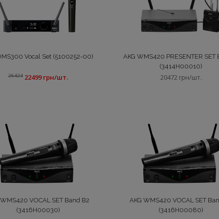
MS300 Vocal Set (5100252-00)
AKG WMS420 PRESENTER SET 
(3414H00010)
26424
22499 грн/шт.
20472 грн/шт.
 WMS420 VOCAL SET Band B2
AKG WMS420 VOCAL SET Ban
(3416H00030)
(3416H00080)