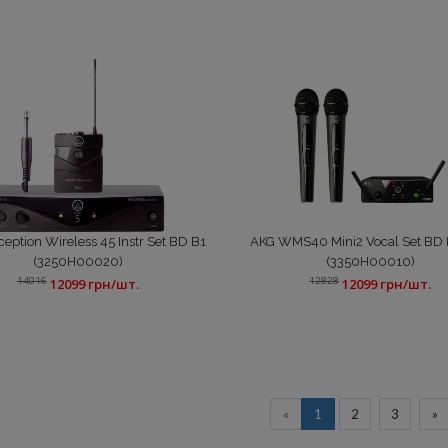
eption Wireless 45 Instr Set BD B1
AKG WMS40 Mini2 Vocal Set BD
(3250H00020)
(3350H00010)
14016
12828
12099 грн/шт.
12099 грн/шт.
«
1
2
3
»