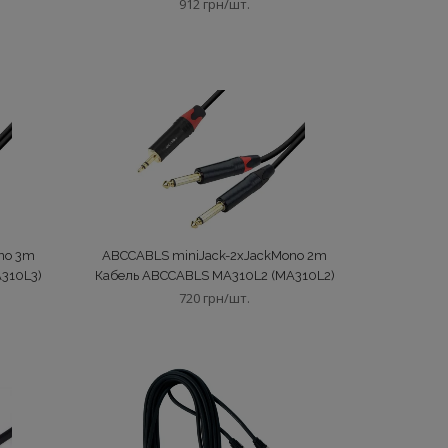
(MA008L10)
912 грн/шт.
no 3m
ABCCABLS miniJack-2xJackMono 2m
310L3)
Кабель ABCCABLS MA310L2 (MA310L2)
720 грн/шт.