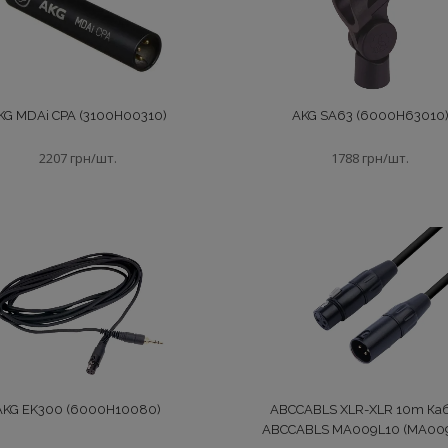
KG MDAi CPA (3100H00310)
AKG SA63 (6000H63010
2207 грн/шт.
1788 грн/шт.
AKG EK300 (6000H10080)
ABCCABLS XLR-XLR 10m Ка
ABCCABLS MA009L10 (MA009