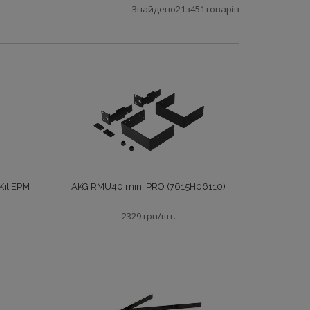
Знайдено
21
з
451
товарів
Kit EPM
AKG RMU40 mini PRO (7615H06110)
2329 грн/шт.