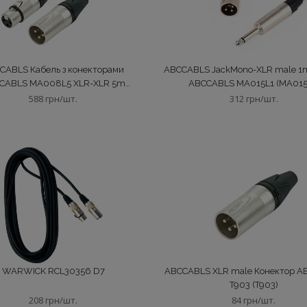
CABLS Кабель з конекторами
ABCCABLS JackMono-XLR male 1
CABLS MA008L5 XLR-XLR 5m
ABCCABLS MA015L1 (MA015
(MA008L5)
588 грн/шт.
312 грн/шт.
WARWICK RCL30356 D7
ABCCABLS XLR male Конектор 
T903 (T903)
208 грн/шт.
84 грн/шт.