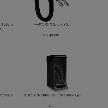
m Кабель
WARWICK RCL30359 D7
L1)
275 грн/шт.
ABCCABLS
JBL EON ONE PRO (EON ONE PRO/230)
N/A