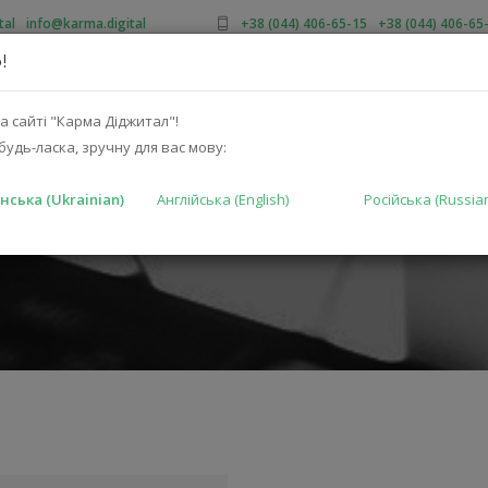
tal
/
info@karma.digital
+38 (044) 406-65-15
/
+38 (044) 406-65
!
ПРО НАС
АКЦІЇ
КАТАЛОГ
РІШЕННЯ
ВИРОБНИКА
а сайті "Карма Діджитал"!
будь-ласка, зручну для вас мову:
нська (Ukrainian)
Англійська (English)
Російська (Russia
ГОЛОВНА
К
ФЕСІОНАЛІВ