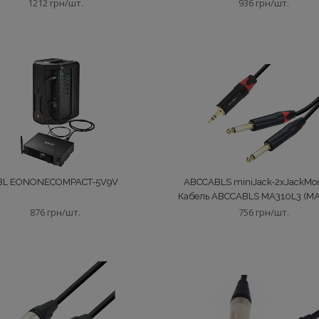
1212 грн/шт.
936 грн/шт.
BL EONONECOMPACT-5V9V
ABCCABLS miniJack-2xJackMo
Кабель ABCCABLS MA310L3 (MA
876 грн/шт.
756 грн/шт.