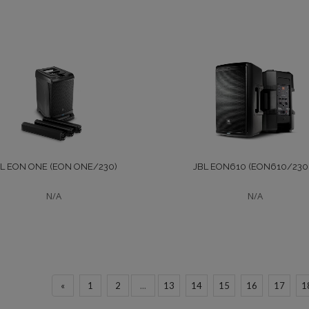
BL EON ONE (EON ONE/230)
JBL EON610 (EON610/230
N/A
N/A
«
1
2
...
13
14
15
16
17
1