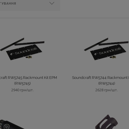
raft RW5745 Rackmount Kit EPM
Soundcraft RW5744 Rackmount 
(RW5745)
(RW5744)
2940 грн/шт.
2628 грн/шт.