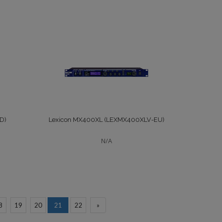
D)
Lexicon MX400XL (LEXMX400XLV-EU)
N/A
8
19
20
21
22
»