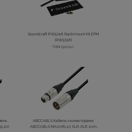
)
Soundcraft RW5746 Rackmount Kit EPM
(RW5746)
1584 грн/шт.
бель
ABCCABLS Кабель з конекторами
L10)
ABCCABLS MA008L10 XLR-XLR 10m