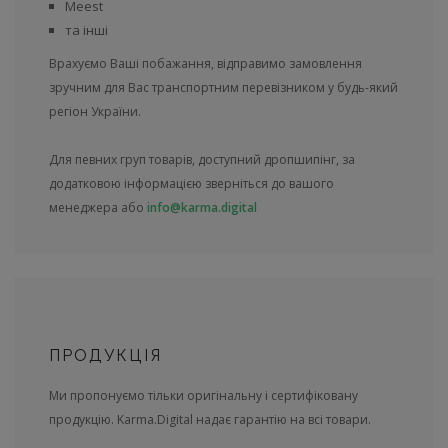
Meest
та інші
Врахуємо Ваші побажання, відправимо замовлення
зручним для Вас транспортним перевізником у будь-який
регіон України.
Для певних груп товарів, доступний дропшипінг, за
додатковою інформацією зверніться до вашого
менеджера або
info@karma.digital
ПРОДУКЦІЯ
Ми пропонуємо тільки оригінальну і сертифіковану
продукцію. Karma.Digital надає гарантію на всі товари.