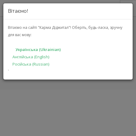
Вітаємо!
ПРО НАС
Вітаємо на сайті "Карма Діджитал"!
Оберіть, будь-ласка, зручну
для вас мову:
АКЦІЇ
SHARP PS-921(BK)
КАТАЛОГ
Українська (Ukrainian)
РІШЕННЯ
Англійська (English)
ГОЛОВНА
КАТАЛОГ
МУЛЬТИМЕДІА
PS-921(BK)
Російська (Russian)
ВИРОБНИКАМ
`
ДИЛЕРАМ
ПОШУК
УКРАЇНСЬКА (UKRAINIAN)