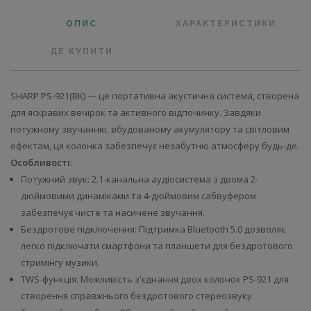
ОПИС
ХАРАКТЕРИСТИКИ
ДЕ КУПИТИ
SHARP PS-921(BK) — це портативна акустична система, створена
для яскравих вечірок та активного відпочинку. Завдяки
потужному звучанню, вбудованому акумулятору та світловим
ефектам, ця колонка забезпечує незабутню атмосферу будь-де.
Особливості
:
Потужний звук: 2.1-канальна аудіосистема з двома 2-
дюймовими динаміками та 4-дюймовим сабвуфером
забезпечує чисте та насичене звучання.
Бездротове підключення: Підтримка Bluetooth 5.0 дозволяє
легко підключати смартфони та планшети для бездротового
стримінгу музики.
TWS-функція: Можливість з'єднання двох колонок PS-921 для
створення справжнього бездротового стереозвуку.