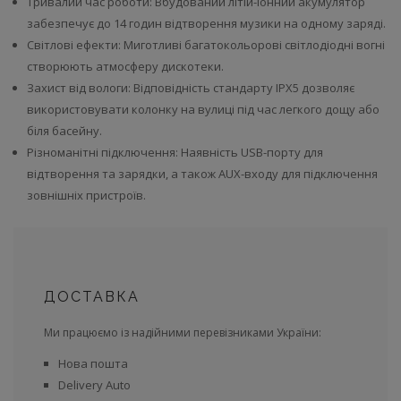
Тривалий час роботи: Вбудований літій-іонний акумулятор
забезпечує до 14 годин відтворення музики на одному заряді.
Світлові ефекти: Миготливі багатокольорові світлодіодні вогні
створюють атмосферу дискотеки.
Захист від вологи: Відповідність стандарту IPX5 дозволяє
використовувати колонку на вулиці під час легкого дощу або
біля басейну.
Різноманітні підключення: Наявність USB-порту для
відтворення та зарядки, а також AUX-входу для підключення
зовнішніх пристроїв.
ДОСТАВКА
Ми працюємо із надійними перевізниками України:
Нова пошта
Delivery Auto