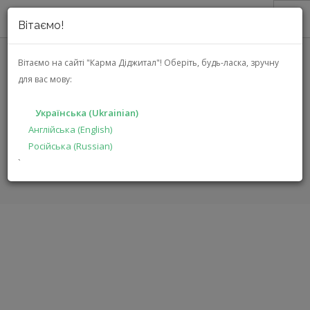
Вітаємо!
ПРО НАС
Вітаємо на сайті "Карма Діджитал"!
Оберіть, будь-ласка, зручну
для вас мову:
АКЦІЇ
SHARP PS-931
КАТАЛОГ
Українська (Ukrainian)
РІШЕННЯ
Англійська (English)
ГОЛОВНА
КАТАЛОГ
МУЛЬТИМЕДІА
PS-931
Російська (Russian)
ВИРОБНИКАМ
`
ДИЛЕРАМ
ПОШУК
УКРАЇНСЬКА (UKRAINIAN)