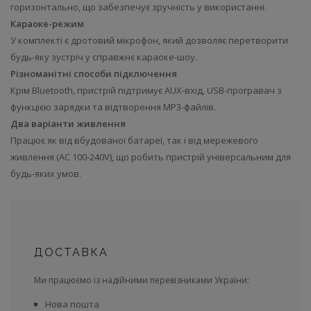
горизонтально, що забезпечує зручність у використанні.
Караоке-режим
У комплекті є дротовий мікрофон, який дозволяє перетворити
будь-яку зустріч у справжнє караоке-шоу.
Різноманітні способи підключення
Крім Bluetooth, пристрій підтримує AUX-вхід, USB-програвач з
функцією зарядки та відтворення MP3-файлів.
Два варіанти живлення
Працює як від вбудованої батареї, так і від мережевого
живлення (AC 100-240V), що робить пристрій універсальним для
будь-яких умов.
ДОСТАВКА
Ми працюємо із надійними перевізниками України:
Нова пошта