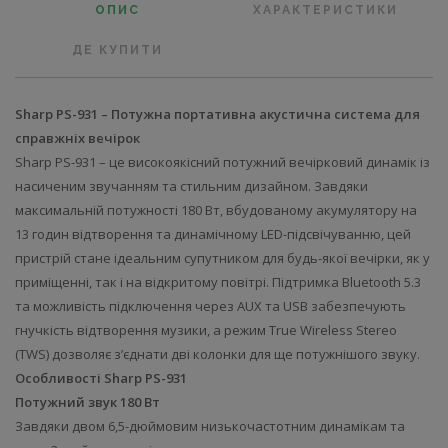
ОПИС
ХАРАКТЕРИСТИКИ
ДЕ КУПИТИ
Sharp PS-931 – Потужна портативна акустична система для
справжніх вечірок
Sharp PS-931 – це високоякісний потужний вечірковий динамік із
насиченим звучанням та стильним дизайном. Завдяки
максимальній потужності 180 Вт, вбудованому акумулятору на
13 годин відтворення та динамічному LED-підсвічуванню, цей
пристрій стане ідеальним супутником для будь-якої вечірки, як у
приміщенні, так і на відкритому повітрі. Підтримка Bluetooth 5.3
та можливість підключення через AUX та USB забезпечують
гнучкість відтворення музики, а режим True Wireless Stereo
(TWS) дозволяє з’єднати дві колонки для ще потужнішого звуку.
Особливості Sharp PS-931
Потужний звук 180 Вт
Завдяки двом 6,5-дюймовим низькочастотним динамікам та