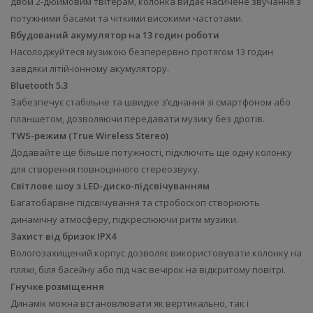
двом 2-дюймовим твітерам, колонка видає насичене звучання з
потужними басами та чіткими високими частотами.
Вбудований акумулятор на 13 годин роботи
Насолоджуйтеся музикою безперервно протягом 13 годин
завдяки літій-іонному акумулятору.
Bluetooth 5.3
Забезпечує стабільне та швидке з’єднання зі смартфоном або
планшетом, дозволяючи передавати музику без дротів.
TWS-режим (True Wireless Stereo)
Додавайте ще більше потужності, підключіть ще одну колонку
для створення повноцінного стереозвуку.
Світлове шоу з LED-диско-підсвічуванням
Багатобарвне підсвічування та стробоскоп створюють
динамічну атмосферу, підкреслюючи ритм музики.
Захист від бризок IPX4
Вологозахищений корпус дозволяє використовувати колонку на
пляжі, біля басейну або під час вечірок на відкритому повітрі.
Гнучке розміщення
Динамік можна встановлювати як вертикально, так і