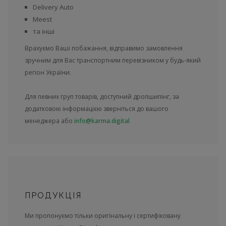
Delivery Auto
Meest
та інші
Врахуємо Ваші побажання, відправимо замовлення
зручним для Вас транспортним перевізником у будь-який
регіон України.
Для певних груп товарів, доступний дропшипінг, за
додатковою інформацією зверніться до вашого
менеджера або
info@karma.digital
ПРОДУКЦІЯ
Ми пропонуємо тільки оригінальну і сертифіковану