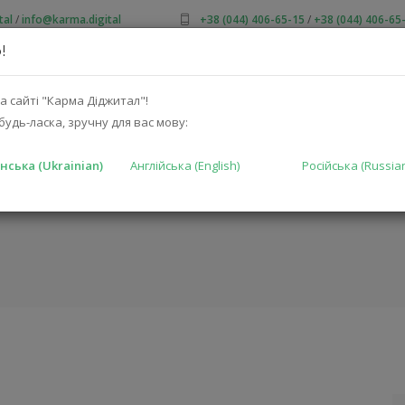
tal
/
info@karma.digital
+38 (044) 406-65-15
/
+38 (044) 406-65
!
ПРО НАС
АКЦІЇ
КАТАЛОГ
РІШЕННЯ
ВИРОБНИКА
а сайті "Карма Діджитал"!
будь-ласка, зручну для вас мову:
нська (Ukrainian)
Англійська (English)
Російська (Russia
ГОЛОВНА
КАТАЛ