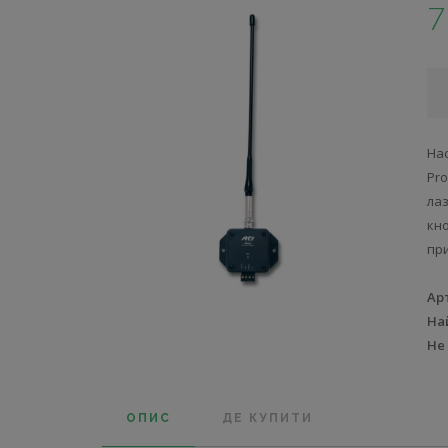
7
Нас
Pr
лаз
кн
при
Ар
На
Не
ОПИС
ДЕ КУПИТИ