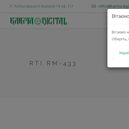
Лобановського Валерія 14 оф. 117
office@karma.digi
Вітаємо
Вітаємо н
Оберіть, 
Украї
`
RTI RM-433