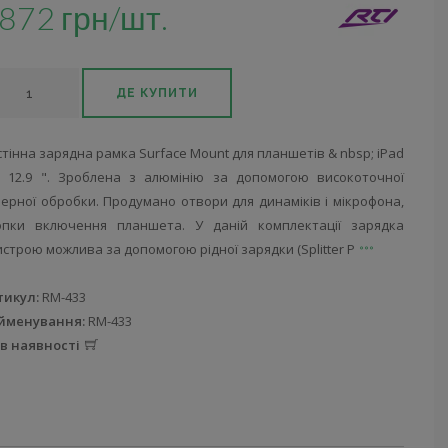
872 грн/шт.
ДЕ КУПИТИ
тінна зарядна рамка Surface Mount для планшетів & nbsp; iPad
o 12.9 ". Зроблена з алюмінію за допомогою високоточної
ерної обробки. Продумано отвори для динаміків і мікрофона,
опки включення планшета. У даній комплектації зарядка
строю можлива за допомогою рідної зарядки (Splitter P
тикул:
RM-433
йменування:
RM-433
 в наявності