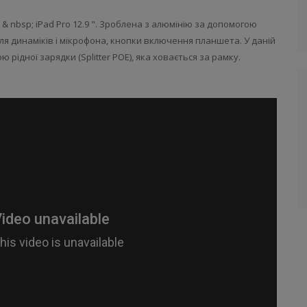
& nbsp; iPad Pro 12.9 ". Зроблена з алюмінію за допомогою
я динаміків і мікрофона, кнопки включення планшета. У даній
ідної зарядки (Splitter POE), яка ховається за рамку.