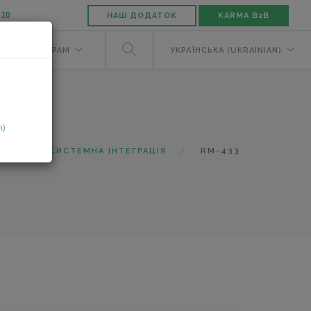
-20
НАШ ДОДАТОК
KARMA B2B
М
ДИЛЕРАМ
УКРАЇНСЬКА (UKRAINIAN)
n)
ОГ
СИСТЕМНА ІНТЕГРАЦІЯ
RM-433