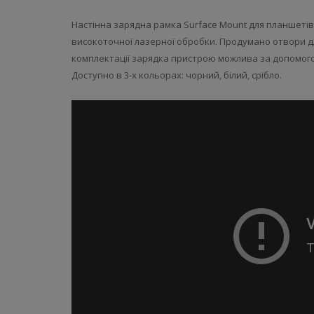
Настінна зарядна рамка Surface Mount для планшетів 
високоточної лазерної обробки. Продумано отвори дл
комплектації зарядка пристрою можлива за допомогою р
Доступно в 3-х кольорах: чорний, білий, срібло.