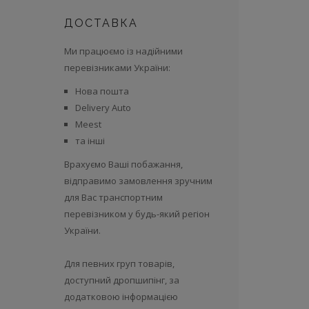
ДОСТАВКА
Ми працюємо із надійними
перевізниками України:
Нова пошта
Delivery Auto
Meest
та інші
Врахуємо Ваші побажання,
відправимо замовлення зручним
для Вас транспортним
перевізником у будь-який регіон
України.
Для певних груп товарів,
доступний дропшипінг, за
додатковою інформацією