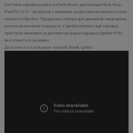
Настінна зарядна рамка Surface Mount для планшетів & nbsp;
iPad Pro 12.9 ". Зроблена з алюмінію за допомогою високоточної
лазерної обробки. Продумано отвори для динаміків і мікрофона,
кнопки включення планшета. У даній комплектації зарядка
пристрою можлива за допомогою рідної зарядки (Splitter POE),
яка ховається за рамку.
Доступно в 3-х кольорах: чорний, білий, срібло.