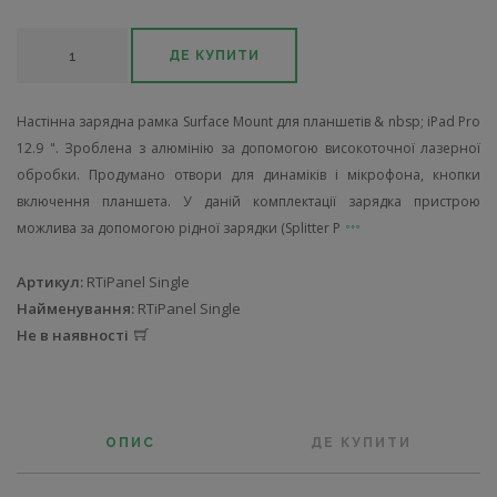
ДЕ КУПИТИ
Настінна зарядна рамка Surface Mount для планшетів & nbsp; iPad Pro
12.9 ". Зроблена з алюмінію за допомогою високоточної лазерної
обробки. Продумано отвори для динаміків і мікрофона, кнопки
включення планшета. У даній комплектації зарядка пристрою
можлива за допомогою рідної зарядки (Splitter P
Артикул:
RTiPanel Single
Найменування:
RTiPanel Single
Не в наявності
ОПИС
ДЕ КУПИТИ