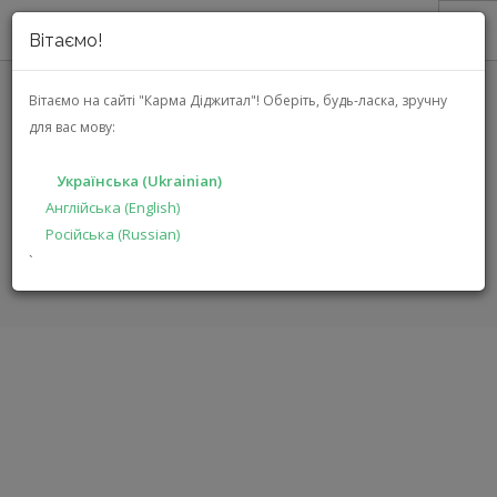
Вітаємо!
ПРО НАС
Вітаємо на сайті "Карма Діджитал"!
Оберіть, будь-ласка, зручну
для вас мову:
АКЦІЇ
RTI RTIPANEL SINGLE
КАТАЛОГ
Українська (Ukrainian)
РІШЕННЯ
Англійська (English)
ГОЛОВНА
КАТАЛОГ
СИСТЕМНА ІНТЕГРАЦІЯ
Російська (Russian)
ВИРОБНИКАМ
RTIPANEL SINGLE
`
ДИЛЕРАМ
ПОШУК
УКРАЇНСЬКА (UKRAINIAN)