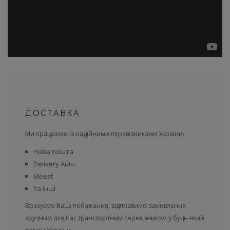
ДОСТАВКА
Ми працюємо із надійними перевізниками України:
Нова пошта
Delivery Auto
Meest
та інші
Врахуємо Ваші побажання, відправимо замовлення
зручним для Вас транспортним перевізником у будь-який