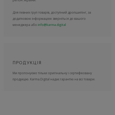
регіон України.
Для певних груп товарів, доступний дропшипінг, за
додатковою інформацією зверніться до вашого
менеджера або
info@karma.digital
ПРОДУКЦІЯ
Ми пропонуємо тільки оригінальну і сертифіковану
продукцію. Karma.Digital надає гарантію на всі товари.