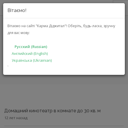
Вітаємо!
О НАС
Вітаємо на сайті "Карма Діджитал"!
Оберіть, будь-ласка, зручну
для вас мову:
АКЦИИ
СТАТЬИ
КАТАЛОГ
Русский (Russian)
РЕШЕНИЯ
Английский (English)
Українська (Ukrainian)
ГЛАВНАЯ
ПРОИЗВОДИТЕЛЯМ
СТАТЬИ
`
ДИЛЕРАМ
ПОИСК
РУССКИЙ (RUSSIAN)
Домашний кинотеатр в комнате до 30 кв. м
12 лет назад