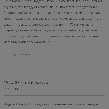
Само название этой модели невольно отсылает нас к премиумной
акустике, где наряду с немалой ценой покупателю предлагается
безупречное качество изготовления и отделки. Швейцарская пара
может похвастаться массивными корпусами из экструдированного
алюминия, высота которых достигает почти 170 см. И в плане
отделки дизайнеры Piega продвинулись дальше конкурентов —
недавно представленная технология Decoral позволяет придать
металлическим поверхностям р...
ПОДРОБНЕЕ
Morel SP2: hi-fi в фокусе
12 лет назад
Модель Morel SP-2 принадлежит к линейке Soundspot, в которую