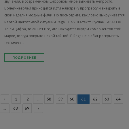
звучания, в современном цифровом мире выживать непросто.
Волей-неволей приходится идти навстречу прогрессу и внедрять в
свои изделия модные фичи. Но посмотрите, как ловко выкручивается
из этой щекотливой ситуации Rega. 07/2014 текст: Руслан ТАРАСОВ
То ли цифра, то ли нет Всё, что находится внутри компонентов этой
марки, всегда покрыто некой тайной. В Rega не любят раскрывать
техническ...
ПОДРОБНЕЕ
«
1
2
...
58
59
60
61
62
63
64
...
68
69
»