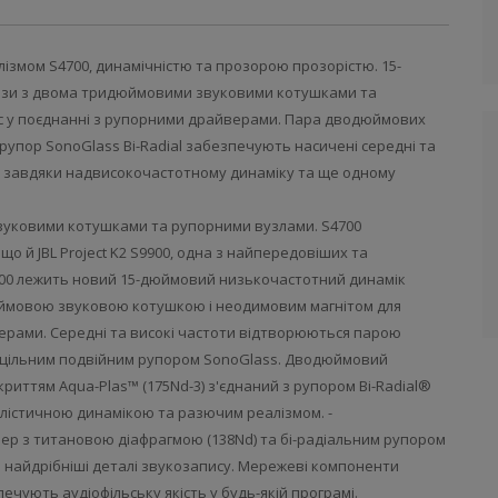
ізмом S4700, динамічністю та прозорою прозорістю. 15-
лози з двома тридюймовими звуковими котушками та
с у поєднанні з рупорними драйверами. Пара дводюймових
упор SonoGlass Bi-Radial забезпечують насичені середні та
я завдяки надвисокочастотному динаміку та ще одному
вуковими котушками та рупорними вузлами. S4700
що й JBL Project K2 S9900, одна з найпередовіших та
S4700 лежить новий 15-дюймовий низькочастотний динамік
юймовою звуковою котушкою і неодимовим магнітом для
ерами. Середні та високі частоти відтворюються парою
 цільним подвійним рупором SonoGlass. Дводюймовий
иттям Aqua-Plas™ (175Nd-3) з'єднаний з рупором Bi-Radial®
еалістичною динамікою та разючим реалізмом. -
р з титановою діафрагмою (138Nd) та бі-радіальним рупором
ю найдрібніші деталі звукозапису. Мережеві компоненти
ечують аудіофільську якість у будь-якій програмі.