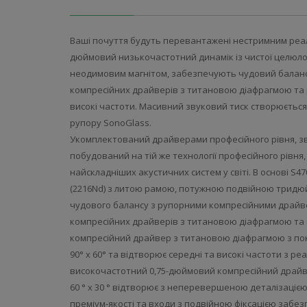
Ваші почуття будуть перевантажені нестримним реал
дюймовий низькочастотний динамік із чистої целю
неодимовим магнітом, забезпечують чудовий балан
компресійних драйверів з титановою діафрагмою та р
високі частоти. Масивний звуковий тиск створюєтьс
рупору SonoGlass.
Укомплектований драйверами професійного рівня, з
побудований на тій же технології професійного рівня, 
найскладніших акустичних систем у світі. В основі 
(2216Nd) з литою рамою, потужною подвійною трид
чудового балансу з рупорними компресійними драйв
компресійних драйверів з титановою діафрагмою та
компресійний драйвер з титановою діафрагмою з покр
90° x 60° та відтворює середні та високі частоти з р
високочастотний 0,75-дюймовий компресійний драйве
60 ° x 30 ° відтворює з неперевершеною деталізаціє
преміум-якості та входи з подвійною фіксацією забезп