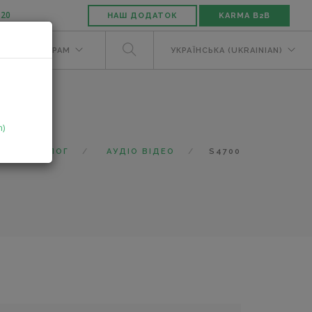
-20
НАШ ДОДАТОК
KARMA B2B
М
ДИЛЕРАМ
УКРАЇНСЬКА (UKRAINIAN)
n)
КАТАЛОГ
АУДІО ВІДЕО
S4700