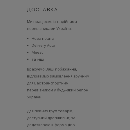
ДОСТАВКА
Ми працюємо із надійними
перевізниками України:
Нова пошта
Delivery Auto
Meest
та інші
Врахуємо Ваші побажання,
відправимо замовлення зручним
для Вас транспортним
перевізником у будь-який регіон
України.
Для певних груп товарів,
доступний дропшипінг, за
додатковою інформацією