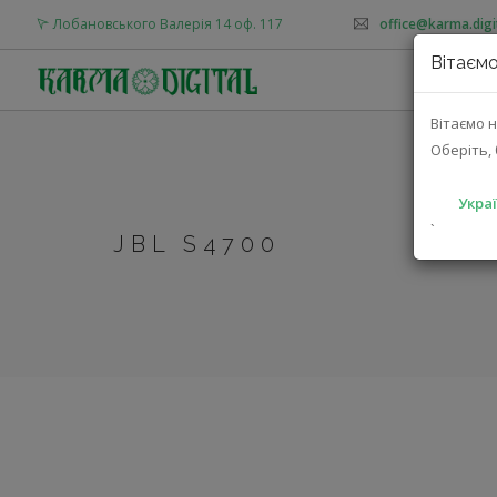
Лобановського Валерія 14 оф. 117
office@karma.digi
Вітаємо
Вітаємо н
Оберіть, 
Украї
`
JBL S4700