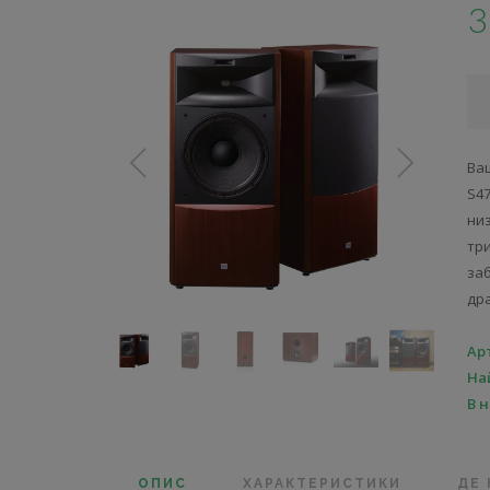
3
Ва
S4
ни
тр
за
др
Ар
На
В 
ОПИС
ХАРАКТЕРИСТИКИ
ДЕ