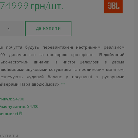
74999 грн/шт.
ДЕ КУПИТИ
ші почуття будуть перевантажені нестримним реалізмом
700, динамічністю та прозорою прозорістю. 15-дюймовий
зькочастотний динамік із чистої целюлози з двома
идюймовими звуковими котушками та неодимовим магнітом,
безпечують чудовий баланс у поєднанні з рупорними
айверами. Пара дводюймових
тикул:
S4700
йменування:
S4700
наявності
 КУПИТИ