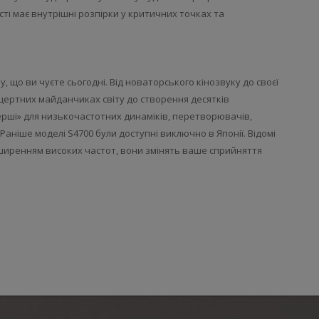
і має внутрішні розпірки у критичних точках та
, що ви чуєте сьогодні. Від новаторського кінозвуку до своєї
онцертних майданчиках світу до створення десятків
ерші» для низькочастотних динаміків, перетворювачів,
. Раніше моделі S4700 були доступні виключно в Японії. Відомі
иренням високих частот, вони змінять ваше сприйняття