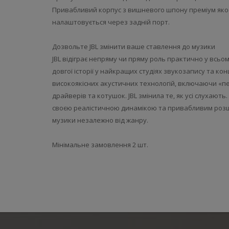
Привабливий корпус з вишневого шпону преміум якост
налаштовується через задній порт.
Дозвольте JBL змінити ваше ставлення до музики
JBL відіграє непряму чи пряму роль практично у всьому
довгої історії у найкращих студіях звукозапису та к
високоякісних акустичних технологій, включаючи «п
драйверів та котушок. JBL змінила те, як усі слухають
своєю реалістичною динамікою та привабливим розш
музики незалежно від жанру.
Мінімальне замовлення 2 шт.