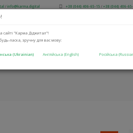
tal
/
info@karma.digital
+38 (044) 406-65-15
/
+38 (044) 406-65
!
ПРО НАС
АКЦІЇ
КАТАЛОГ
РІШЕННЯ
ВИРОБНИКА
а сайті "Карма Діджитал"!
будь-ласка, зручну для вас мову:
нська (Ukrainian)
Англійська (English)
Російська (Russia
ГОЛОВНА