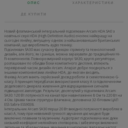
ОПИС
ХАРАКТЕРИСТИКИ
ДЕ КУПИТИ
Новий флагманський інтегральний підсилювач Arcam HDA SA0 з
новітньої серії HDA (High Definition Audio) очолює найкращу на
сьогодні лінійку, випущену однією з найшанованіших британських
компаній, що виробляють аудіо техніку.
Підсилювач SA30 має сучасну функцію стрімінгу та технологічний
дизайн, але його, як і раніше, можна зарахувати до традиційних Hi-
Fi-компонентів. Повнорозмірний корпус SA30, круглі регулятори,
розташовані по обидва боки компактного дисплея, втілюють
перевірений часом дизайн Arcam. Апарат добре поєднується з
іншими компонентами лінійки HDA, до якої він входить.
Фахівці Arcam мають серйозний досвід роботи зі схемотехнікою G-
класу. Її принцип передбачає використання класу A із підключенням
додаткового джерела живлення для відпрацювання сигналів
підвищеної амплітуди. Результат, досягнутий у підсилювачі Arcam
SA30: 120 Вт потужності на канал при навантаженні 8 Ом та 220 Вт на
4 Ом. Цікава також структура флагмана, доповнена 32-бітовим ЦАП
ESS Sabre ESS9038.
Інтегральник Arcam SA30 перші 20 Вт вихідної потужності виробляє в
класі А, тому при невеликій гучності звучання цієї моделі буде
виключно плавним та музичним. Аудіотракт підсилювача має дуже
низький коефіцієнт нелінійних спотворень і забезпечує виключно
детальне та збалансоване звучання в широкому діапазоні частот.