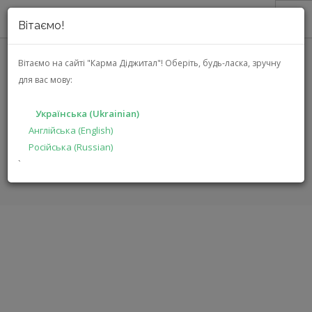
Вітаємо!
ПРО НАС
Вітаємо на сайті "Карма Діджитал"!
Оберіть, будь-ласка, зручну
для вас мову:
АКЦІЇ
ARCAM SA30
КАТАЛОГ
Українська (Ukrainian)
РІШЕННЯ
Англійська (English)
ГОЛОВНА
КАТАЛОГ
АУДІО ВІДЕО
SA30
Російська (Russian)
ВИРОБНИКАМ
`
ДИЛЕРАМ
ПОШУК
УКРАЇНСЬКА (UKRAINIAN)