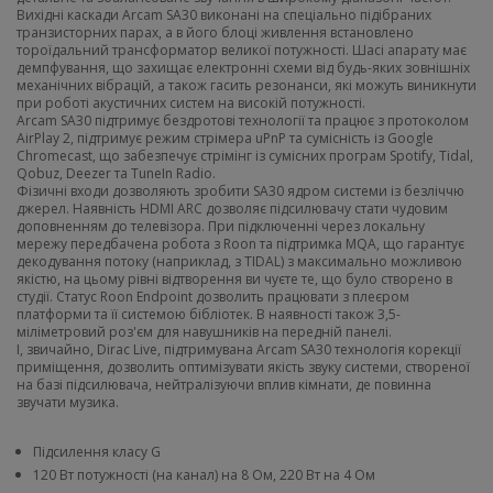
Вихідні каскади Arcam SA30 виконані на спеціально підібраних
транзисторних парах, а в його блоці живлення встановлено
тороїдальний трансформатор великої потужності. Шасі апарату має
демпфування, що захищає електронні схеми від будь-яких зовнішніх
механічних вібрацій, а також гасить резонанси, які можуть виникнути
при роботі акустичних систем на високій потужності.
Arcam SA30 підтримує бездротові технології та працює з протоколом
AirPlay 2, підтримує режим стрімера uPnP та сумісність із Google
Chromecast, що забезпечує стрімінг із сумісних програм Spotify, Tidal,
Qobuz, Deezer та TuneIn Radio.
Фізичні входи дозволяють зробити SA30 ядром системи із безліччю
джерел. Наявність HDMI ARC дозволяє підсилювачу стати чудовим
доповненням до телевізора. При підключенні через локальну
мережу передбачена робота з Roon та підтримка MQA, що гарантує
декодування потоку (наприклад, з TIDAL) з максимально можливою
якістю, на цьому рівні відтворення ви чуєте те, що було створено в
студії. Статус Roon Endpoint дозволить працювати з плеєром
платформи та її системою бібліотек. В наявності також 3,5-
міліметровий роз'єм для навушників на передній панелі.
І, звичайно, Dirac Live, підтримувана Arcam SA30 технологія корекції
приміщення, дозволить оптимізувати якість звуку системи, створеної
на базі підсилювача, нейтралізуючи вплив кімнати, де повинна
звучати музика.
Підсилення класу G
120 Вт потужності (на канал) на 8 Ом, 220 Вт на 4 Ом