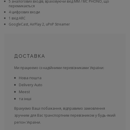
5 аналогових входів, враховуючи вхід MM / MC PHONO, що
перемикається
4 цифрових входи
1 вхід ARC
GoogleCast, AirPlay 2, uPnP Streamer
ДОСТАВКА
Ми працюємо із надійними перевізниками України:
Нова пошта
Delivery Auto
Meest
та інші
Врахуємо Ваші побажання, відправимо замовлення
зручним для Вас транспортним перевізником у будь-який
регіон України.