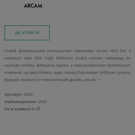
ДЕ КУПИТИ
Новий флагманський інтегральний підсилювач Arcam HDA SA0 з
новітньої серії HDA (High Definition Audio) очолює найкращу на
сьогодні лінійку, випущену однією з найшанованіших британських
компаній, що виробляють аудіо техніку.Підсилювач SA30 має сучасну
функцію стрімінгу та технологічний дизайн, але йо
Артикул:
SA30
Найменування:
SA30
Не в наявності