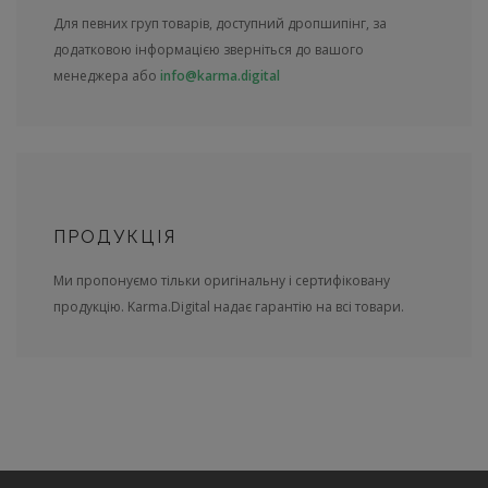
Для певних груп товарів, доступний дропшипінг, за
додатковою інформацією зверніться до вашого
менеджера або
info@karma.digital
ПРОДУКЦІЯ
Ми пропонуємо тільки оригінальну і сертифіковану
продукцію. Karma.Digital надає гарантію на всі товари.