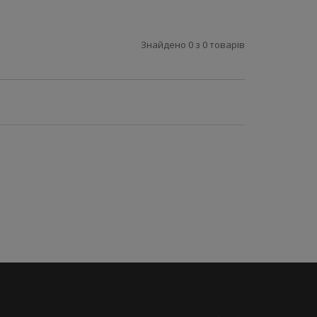
Знайдено
0
з
0
товарів