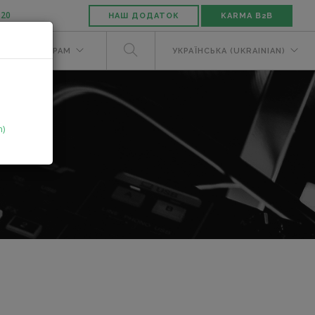
-20
НАШ ДОДАТОК
KARMA B2B
М
ДИЛЕРАМ
УКРАЇНСЬКА (UKRAINIAN)
n)