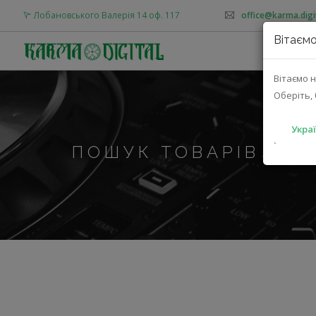
Лобановського Валерія 14 оф. 117
office@karma.digi
Вітаємо
Вітаємо н
Оберіть, 
Украї
`
ПОШУК ТОВАРІВ