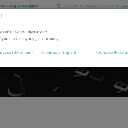
tal
/
info@karma.digital
+38 (044) 406-65-15
/
+38 (044) 406-65
!
ПРО НАС
АКЦІЇ
КАТАЛОГ
РІШЕННЯ
ВИРОБНИКА
а сайті "Карма Діджитал"!
будь-ласка, зручну для вас мову:
нська (Ukrainian)
Англійська (English)
Російська (Russia