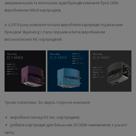
американських та японських аудіобрендів компанія була OEM-
виробником HiEnd-картриджів.
А з 2019 року компанія почала виробляти картриджі під власним
брендом Skyanalog і стала першим в Китаї виробником
висококласних MC-картриджей.
Трохи статистики. За чверть сторіччя компанія:
виробила понад 50 тис. картриджів;
робила картриджі для більш ніж 20 OEM-замовників з усього
світу;