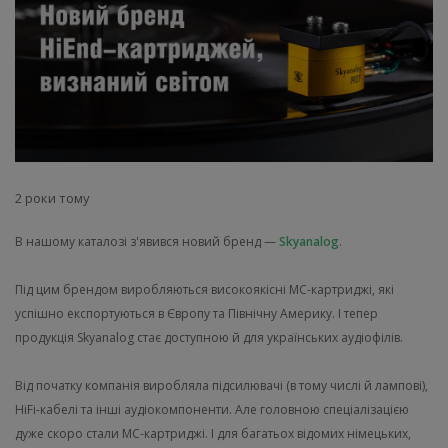
2 роки тому
В нашому каталозі з'явився новий бренд —
Skyanalog
.
Під цим брендом виробляються високоякісні MC-картриджі, які
успішно експортуються в Європу та Північну Америку. І тепер
продукція Skyanalog стає доступною й для українських аудіофілів.
Від початку компанія виробляла підсилювачі (в тому числі й лампові),
HiFi-кабелі та інші аудіокомпоненти. Але головною спеціалізацією
дуже скоро стали MC-картриджі. І для багатьох відомих німецьких,