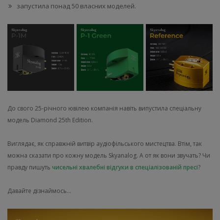
запустила понад 50 власних моделей.
До свого 25-річного ювілею компанія навіть випустила спеціальну
модель Diamond 25th Edition.
Виглядає, як справжній витвір аудіофільського мистецтва. Втім, так
можна сказати про кожну модель Skyanalog. А от як вони звучать? Чи
правду пишуть
чисельні хвалебні відгуки в спеціалізованій пресі
?
Давайте дізнаймось…