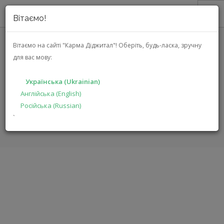
Вітаємо!
ПРО НАС
Вітаємо на сайті "Карма Діджитал"!
Оберіть, будь-ласка, зручну
для вас мову:
АКЦІЇ
JBL STAGE3 48
КАТАЛОГ
Українська (Ukrainian)
РІШЕННЯ
Англійська (English)
ГОЛОВНА
КАТАЛОГ
АВТОЕЛЕКТРОНІКА
STAGE3 48
Російська (Russian)
ВИРОБНИКАМ
`
ДИЛЕРАМ
ПОШУК
УКРАЇНСЬКА (UKRAINIAN)