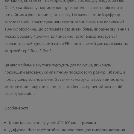
Динаміки JBL STAGE3 48 використовують архітектуру дифузора Plus
One™, яка збільшує корисну площу випромінювання порівняно зі
звичайними рішеннями цього класу. Низькочастотний дифузор
виготовлений із застосуванням лазерного тиснення та посилений
10% скловолокна, що допомагає отримати більш виразне звучання в
межах формату 4 дюйми. Для високих частот використовується
збалансований купольний твітер PEI, призначений для коаксіальних
моделей серії Stage3 Gen2.
Ця автомобільна акустика підходить для покупців, які хочуть
покращити автозвук у компактному посадковому розмірі, зберігши
просту схему встановлення. Завдяки конструкції з грилями модель
може використовуватися там, де потрібен завершений зовнішній
вигляд динаміків.
Особливості
Коаксіальна конструкція 4” / 100 мм з грилями
Дифузор Plus One™ зі збільшеною площею випромінювання