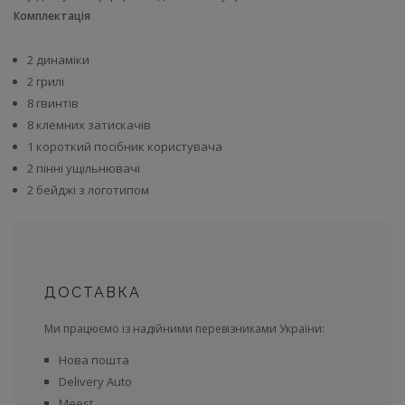
Комплектація
2 динаміки
2 грилі
8 гвинтів
8 клемних затискачів
1 короткий посібник користувача
2 пінні ущільнювачі
2 бейджі з логотипом
ДОСТАВКА
Ми працюємо із надійними перевізниками України:
Нова пошта
Delivery Auto
Meest