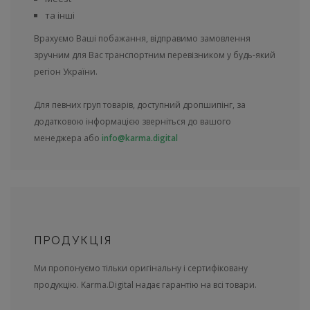
та інші
Врахуємо Ваші побажання, відправимо замовлення
зручним для Вас транспортним перевізником у будь-який
регіон України.
Для певних груп товарів, доступний дропшипінг, за
додатковою інформацією зверніться до вашого
менеджера або
info@karma.digital
ПРОДУКЦІЯ
Ми пропонуємо тільки оригінальну і сертифіковану
продукцію. Karma.Digital надає гарантію на всі товари.