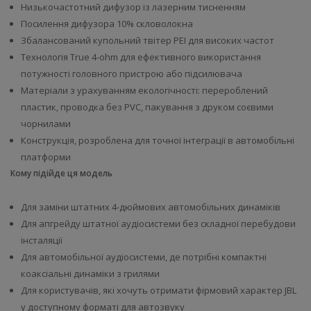
Низькочастотний дифузор із лазерним тисненням
Посилення дифузора 10% скловолокна
Збалансований купольний твітер PEI для високих частот
Технологія True 4-ohm для ефективного використання
потужності головного пристрою або підсилювача
Матеріали з урахуванням екологічності: перероблений
пластик, проводка без PVC, пакування з друком соєвими
чорнилами
Конструкція, розроблена для точної інтеграції в автомобільні
платформи
Кому підійде ця модель
Для заміни штатних 4-дюймових автомобільних динаміків
Для апгрейду штатної аудіосистеми без складної перебудови
інсталяції
Для автомобільної аудіосистеми, де потрібні компактні
коаксіальні динаміки з грилями
Для користувачів, які хочуть отримати фірмовий характер JBL
у доступному форматі для автозвуку