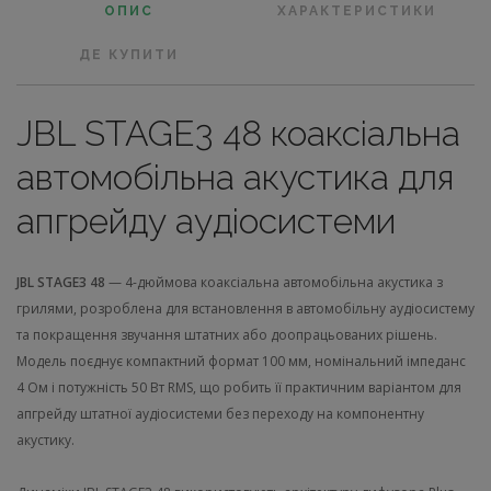
ОПИС
ХАРАКТЕРИСТИКИ
ДЕ КУПИТИ
JBL STAGE3 48 коаксіальна
автомобільна акустика для
апгрейду аудіосистеми
JBL STAGE3 48
— 4-дюймова коаксіальна автомобільна акустика з
грилями, розроблена для встановлення в автомобільну аудіосистему
та покращення звучання штатних або доопрацьованих рішень.
Модель поєднує компактний формат 100 мм, номінальний імпеданс
4 Ом і потужність 50 Вт RMS, що робить її практичним варіантом для
апгрейду штатної аудіосистеми без переходу на компонентну
акустику.