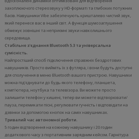
Вдосконалені динаміки оптимізовані для відтворення
захоплюючого стереозвуку у HD-форматі та глибоких потужних
басів. Навушники Vibe забезпечують кришталево чистий звук,
який перенесе вас в інший світ. А функція шумозаглушення
обмежує зовнішні та неприємні звуки навколишнього
середовища.
Стабільне з'єднання Bluetooth 5.3 та універсальна
сумісність.
Найпростіший спосіб підключення справжніх бездротових
навушників. Просто вийміть їх з футляра, і вони будуть доступні
для сполучення в меню Bluetooth вашого пристрою. Навушники
можна під'єднувати до будь-якого телефону, планшета,
комп'ютера, ноутбука та телевізора. Ви можете просто
залишити телефон у кишені, тепер ви можете відтворювати/
пауза, перемикати пісні, регулювати гучність і відповідати на
дзвінки за допомогою кнопок на саміх навушниках.
Тривалий час автономної роботи.
5 годин відтворення на кожному навушнику і 20 годин
додаткового часу з портативним зарядним кейсом. Гарнітура