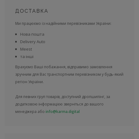
ДОСТАВКА
Ми працюємо із надійними перевізниками України:
Нова пошта
Delivery Auto
Meest
та інші
Врахуємо Ваші побажання, відправимо замовлення
зручним для Вас транспортним перевізником у будь-який
регіон України.
Для певних груп товарів, доступний дропшипінг, за
додатковою інформацією зверніться до вашого
менеджера або
info@karma.digital