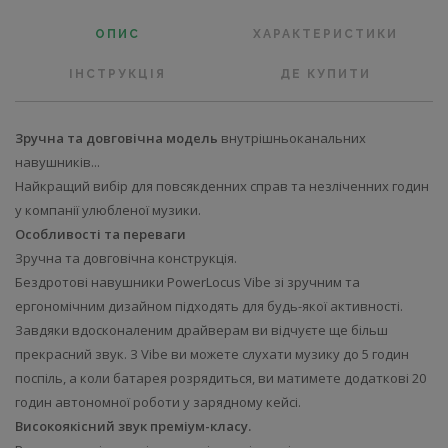
ОПИС
ХАРАКТЕРИСТИКИ
ІНСТРУКЦІЯ
ДЕ КУПИТИ
Зручна та довговічна модель
внутрішньоканальних
навушників...
Найкращий вибір для повсякденних справ та незліченних годин
у компанії улюбленої музики.
Особливості та переваги
Зручна та довговічна конструкція.
Бездротові навушники PowerLocus Vibe зі зручним та
ергономічним дизайном підходять для будь-якої активності.
Завдяки вдосконаленим драйверам ви відчуєте ще більш
прекрасний звук. З Vibe ви можете слухати музику до 5 годин
поспіль, а коли батарея розрядиться, ви матимете додаткові 20
годин автономної роботи у зарядному кейсі.
Високоякісний звук преміум-класу.