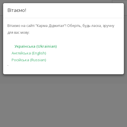
Вітаємо!
ПРО НАС
Вітаємо на сайті "Карма Діджитал"!
Оберіть, будь-ласка, зручну
для вас мову:
АКЦІЇ
POWERLOCUS VIBE (VIBE BLACK)
КАТАЛОГ
Українська (Ukrainian)
РІШЕННЯ
Англійська (English)
ГОЛОВНА
КАТАЛОГ
МУЛЬТИМЕДІА
VIBE
Російська (Russian)
ВИРОБНИКАМ
`
ДИЛЕРАМ
ПОШУК
УКРАЇНСЬКА (UKRAINIAN)