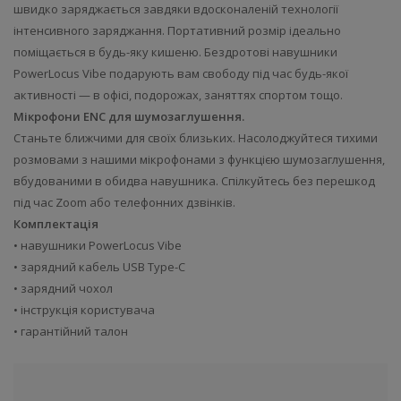
швидко заряджається завдяки вдосконаленій технології
інтенсивного заряджання. Портативний розмір ідеально
поміщається в будь-яку кишеню. Бездротові навушники
PowerLocus Vibe подарують вам свободу під час будь-якої
активності — в офісі, подорожах, заняттях спортом тощо.
Мікрофони ENC для шумозаглушення.
Станьте ближчими для своїх близьких. Насолоджуйтеся тихими
розмовами з нашими мікрофонами з функцією шумозаглушення,
вбудованими в обидва навушника. Спілкуйтесь без перешкод
під час Zoom або телефонних дзвінків.
Комплектація
• навушники PowerLocus Vibe
• зарядний кабель USB Type-C
• зарядний чохол
• інструкція користувача
• гарантійний талон