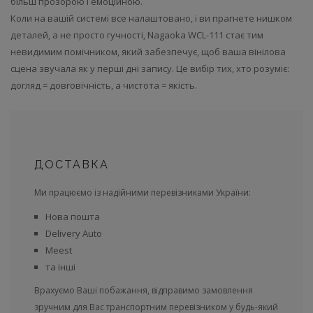
більш прозорою і емоційною.
Коли на вашій системі все налаштовано, і ви прагнете нишком
деталей, а не просто гучності, Nagaoka WCL-111 стає тим
невидимим помічником, який забезпечує, щоб ваша вінілова
сцена звучала як у перші дні запису. Це вибір тих, хто розуміє:
догляд = довговічність, а чистота = якість.
ДОСТАВКА
Ми працюємо із надійними перевізниками України:
Нова пошта
Delivery Auto
Meest
та інші
Врахуємо Ваші побажання, відправимо замовлення
зручним для Вас транспортним перевізником у будь-який