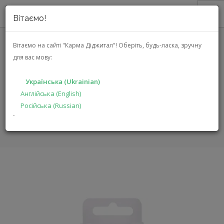
Вітаємо!
ПРО НАС
Вітаємо на сайті "Карма Діджитал"!
Оберіть, будь-ласка, зручну
для вас мову:
АКЦІЇ
NAGAOKA WCL-111
КАТАЛОГ
Українська (Ukrainian)
РІШЕННЯ
Англійська (English)
ГОЛОВНА
КАТАЛОГ
АУДІО ВІДЕО
WCL-111
Російська (Russian)
ВИРОБНИКАМ
`
ДИЛЕРАМ
ПОШУК
УКРАЇНСЬКА (UKRAINIAN)