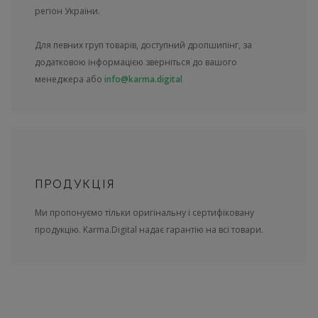
регіон України.
Для певних груп товарів, доступний дропшипінг, за
додатковою інформацією зверніться до вашого
менеджера або
info@karma.digital
ПРОДУКЦІЯ
Ми пропонуємо тільки оригінальну і сертифіковану
продукцію. Karma.Digital надає гарантію на всі товари.