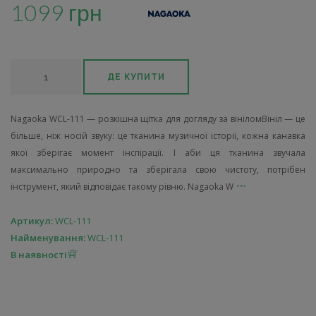
1099 грн
ДЕ КУПИТИ
Nagaoka WCL-111 — розкішна щітка для догляду за вініломВініл — це
більше, ніж носій звуку: це тканина музичної історії, кожна канавка
якої зберігає момент інспірації. І аби ця тканина звучала
максимально природно та зберігала свою чистоту, потрібен
інструмент, який відповідає такому рівню. Nagaoka W
Артикул:
WCL-111
Найменування:
WCL-111
В наявності