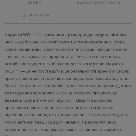
ОПИС
ХАРАКТЕРИСТИКИ
ДЕ КУПИТИ
Nagaoka WCL-111 — розкішна щітка для догляду за вінілом
Вініл — це більше, ніж носій звуку: це тканина музичної історії,
кожна канавка якої зберігає момент інспірації. І аби ця тканина
звучала максимально природно та зберігала свою чистоту,
потрібен інструмент, який відповідає такому рівню. Nagaoka
WCL-111 — це не проста щітка: це ретельно створений аксесуар
преміум-рівня, для справжніх поціновувачів вінілового звучання.
Корпус з витонченою обробкою, оксамитова поверхня підстави
та продумана ергономіка — усе це говорить про увагу до
деталей, гідну витонченої аудіофілії. Ця щітка дозволяє
проводити вологе очищення платівок із застосуванням
відповідного розчину, м’яко знімаючи пил, статичну зарядку та
мікрочастинки без шкоди для канавок. У результаті звук
набуває чистоти, тиша між треками стає глибшою, а музика —