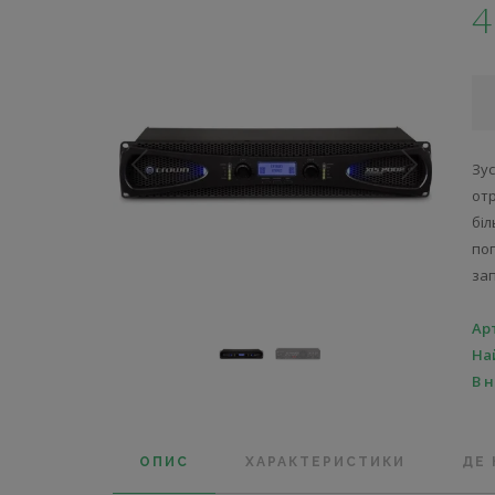
4
Зу
от
бі
по
зап
Ар
На
В 
ОПИС
ХАРАКТЕРИСТИКИ
ДЕ