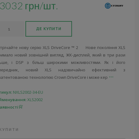
3032 грн/шт.
ДЕ КУПИТИ
стрічайте нову серію XLS DriveCore ™ 2 Нове покоління XLS
римало новий зовнішній вигляд, ЖК-дисплей, який в три рази
льше, і DSP з більш широкими можливостями. Як і його
передник, новий XLS надзвичайно ефективний з
атентованою технологією Crown DriveCore і може кер
тикул:
NXLS2002-34-EU
йменування:
XLS2002
наявності
 КУПИТИ