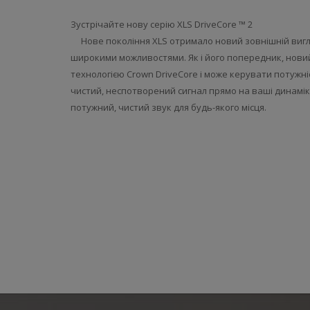
Зустрічайте
нову
серію
XLS DriveCore ™
2
Нове
покоління
XLS
отримало
новий
зовнішній виг
широкими
можливостями
.
Як
і
його
попередник
,
нови
технологією
Crown DriveCore
і
може керувати
потужні
чистий
,
неспотворений
сигнал
прямо
на
ваші
динамі
потужний
,
чистий
звук
для
будь-якого
місця
.