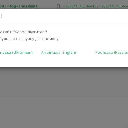
tal
/
info@karma.digital
+38 (044) 406-65-15
/
+38 (044) 406-65
!
ПРО НАС
АКЦІЇ
КАТАЛОГ
РІШЕННЯ
ВИРОБНИКА
а сайті "Карма Діджитал"!
будь-ласка, зручну для вас мову:
нська (Ukrainian)
Англійська (English)
Російська (Russia
2002-34-EU)
ГОЛОВНА
КА