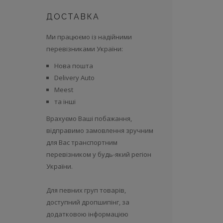
ДОСТАВКА
Ми працюємо із надійними
перевізниками України:
Нова пошта
Delivery Auto
Meest
та інші
Врахуємо Ваші побажання,
відправимо замовлення зручним
для Вас транспортним
перевізником у будь-який регіон
України.
Для певних груп товарів,
доступний дропшипінг, за
додатковою інформацією