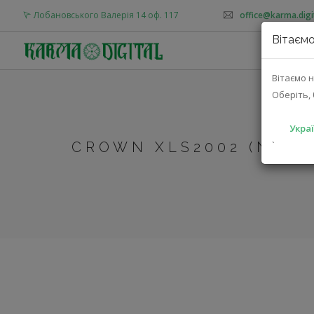
Лобановського Валерія 14 оф. 117
office@karma.digi
Вітаємо
Вітаємо н
Оберіть, 
Украї
CROWN XLS2002 (NXLS
`