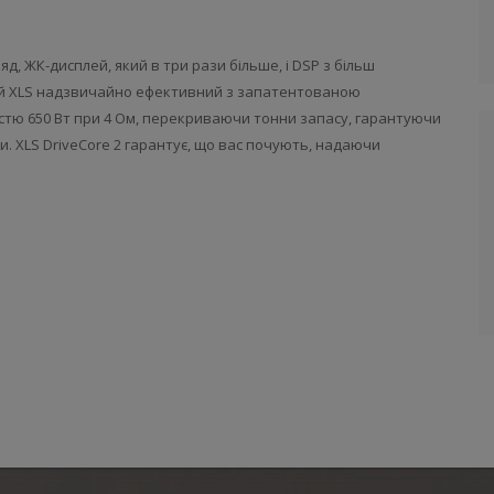
ляд
,
ЖК
-
дисплей
,
який
в
три
рази
більше
,
і
DSP
з
більш
й
XLS
надзвичайно
ефективний
з
запатентованою
стю
650
Вт
при
4
Ом
,
перекриваючи
тонни
запасу
,
гарантуючи
ки
.
XLS DriveCore
2
гарантує
,
що
вас
почують
,
надаючи