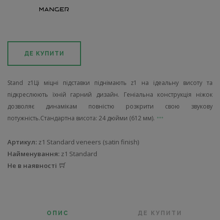
ДЕ КУПИТИ
Stand z1Ці міцні підставки піднімають z1 на ідеальну висоту та
підкреслюють їхній гарний дизайн. Геніальна конструкція ніжок
дозволяє динамікам повністю розкрити свою звукову
потужність.Стандартна висота: 24 дюйми (612 мм).
Артикул:
z1 Standard veneers (satin finish)
Найменування:
z1 Standard
Не в наявності
ОПИС
ДЕ КУПИТИ