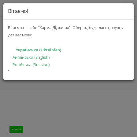
Вітаємо!
ПРО НАС
Вітаємо на сайті "Карма Діджитал"!
Оберіть, будь-ласка, зручну
для вас мову:
MANGER Z1 STANDARD (Z1
АКЦІЇ
STANDARD VENEERS (SATIN
КАТАЛОГ
Українська (Ukrainian)
FINISH))
РІШЕННЯ
Англійська (English)
Російська (Russian)
ВИРОБНИКАМ
ГОЛОВНА
`
КАТАЛОГ
АУДІО ВІДЕО
Z1 STANDARD
ДИЛЕРАМ
ПОШУК
УКРАЇНСЬКА (UKRAINIAN)
НОВИНКА