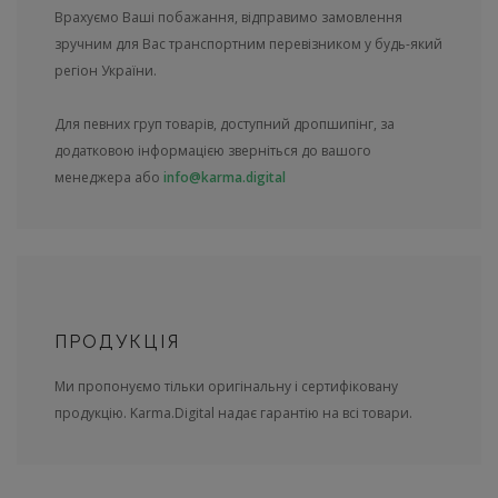
Врахуємо Ваші побажання, відправимо замовлення
зручним для Вас транспортним перевізником у будь-який
регіон України.
Для певних груп товарів, доступний дропшипінг, за
додатковою інформацією зверніться до вашого
менеджера або
info@karma.digital
ПРОДУКЦІЯ
Ми пропонуємо тільки оригінальну і сертифіковану
продукцію. Karma.Digital надає гарантію на всі товари.