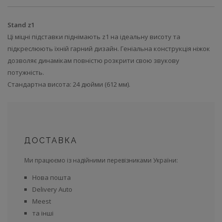
Stand z1
Ці міцні підставки піднімають z1 на ідеальну висоту та
підкреслюють їхній гарний дизайн. Геніальна конструкція ніжок
дозволяє динамікам повністю розкрити свою звукову
потужність.
Стандартна висота: 24 дюйми (612 мм).
ДОСТАВКА
Ми працюємо із надійними перевізниками України:
Нова пошта
Delivery Auto
Meest
та інші