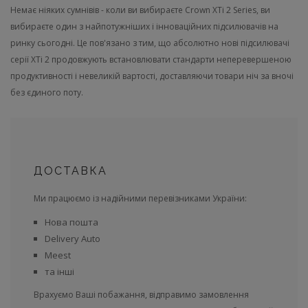
Немає
ніяких
сумнівів
-
коли
ви
вибираєте
Crown XTi
2
Series
,
ви
вибираєте
один
з
найпотужніших
і
інноваційних
підсилювачів
на
ринку
сьогодні
.
Це
пов'язано
з
тим
,
що
абсолютно
нові
підсилювачі
серії
XTi
2
продовжують
встановлювати
стандарти
неперевершеною
продуктивності
і
невеликій вартості
,
доставляючи
товари
ніч
за
вночі
без
єдиного
поту
.
ДОСТАВКА
Ми працюємо із надійними перевізниками України:
Нова пошта
Delivery Auto
Meest
та інші
Врахуємо Ваші побажання, відправимо замовлення