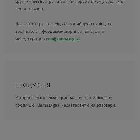
зручним для Вас транспортним перевізником у будь-який
регіон України.
Для певних груп товарів, доступний дропшипінг, за
додатковою інформацією зверніться до вашого
менеджера або
info@karma.digital
ПРОДУКЦІЯ
Ми пропонуємо тільки оригінальну і сертифіковану
продукцію. Karma.Digital надає гарантію на всі товари.