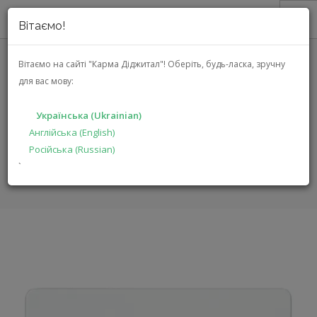
Вітаємо!
ПРО НАС
Вітаємо на сайті "Карма Діджитал"!
Оберіть, будь-ласка, зручну
для вас мову:
АКЦІЇ
DBX ZC-2 (DBXZC2V-EU)
КАТАЛОГ
Українська (Ukrainian)
РІШЕННЯ
Англійська (English)
ГОЛОВНА
КАТАЛОГ
ПРОДУКЦІЯ ДЛЯ ПРОФЕСІОНАЛІВ
Російська (Russian)
ВИРОБНИКАМ
ZC-2
`
ДИЛЕРАМ
ПОШУК
УКРАЇНСЬКА (UKRAINIAN)