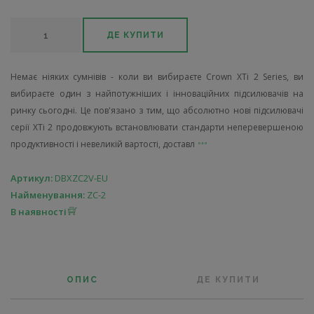
ДЕ КУПИТИ
Немає ніяких сумнівів - коли ви вибираєте Crown XTi 2 Series, ви
вибираєте один з найпотужніших і інноваційних підсилювачів на
ринку сьогодні. Це пов'язано з тим, що абсолютно нові підсилювачі
серії XTi 2 продовжують встановлювати стандарти неперевершеною
продуктивності і невеликій вартості, доставл
Артикул:
DBXZC2V-EU
Найменування:
ZC-2
В наявності
ОПИС
ДЕ КУПИТИ