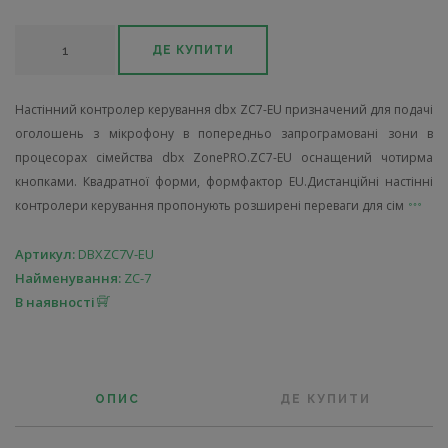
ДЕ КУПИТИ
Настінний контролер керування dbx ZC7-EU призначений для подачі
оголошень з мікрофону в попередньо запрограмовані зони в
процесорах сімейства dbx ZonePRO.ZC7-EU оснащений чотирма
кнопками. Квадратної форми, формфактор EU.Дистанційні настінні
контролери керування пропонують розширені переваги для сім
Артикул:
DBXZC7V-EU
Найменування:
ZC-7
В наявності
ОПИС
ДЕ КУПИТИ