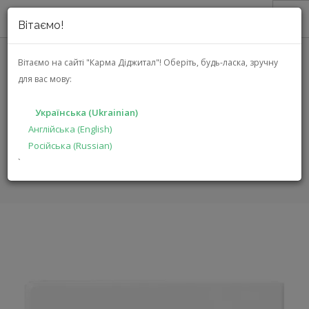
Вітаємо!
ПРО НАС
Вітаємо на сайті "Карма Діджитал"!
Оберіть, будь-ласка, зручну
для вас мову:
АКЦІЇ
DBX ZC-7 (DBXZC7V-EU)
КАТАЛОГ
Українська (Ukrainian)
РІШЕННЯ
Англійська (English)
ГОЛОВНА
КАТАЛОГ
ПРОДУКЦІЯ ДЛЯ ПРОФЕСІОНАЛІВ
Російська (Russian)
ВИРОБНИКАМ
ZC-7
`
ДИЛЕРАМ
ПОШУК
УКРАЇНСЬКА (UKRAINIAN)