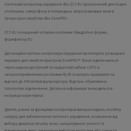
Настінний контролер керування dbx ZC7-EU призначений для подачі
оголошень з мікрофону в попередньо запрограмовані зони в
процесорах сімейства dbx ZonePRO.
ZC7-EU оснащений чотирма кнопками. Квадратної форми,
формфактор EU.
Дистанційні настінні контролери керування пропонують розширені
переваги для сімейств пристроїв ZonePRO™. Вони підключаються
через широкодоступний та недорогий кабель CAT5 із
загальноприйнятими роз'ємами RJ-45 та можуть працювати на
відстані до 300 метрів від процесора. Відстань обумовлена
топологією підключення. Детальна інформація знаходиться в
інструкції користувача.
Дев'ять різних за функціями контролерів використовують постійну
напругу для забезпечення логічного управління, починаючи від
вибору джерела сигналу зони, налаштування гучності та
відключення звуку, закінчуючи вибором програми або сцени та