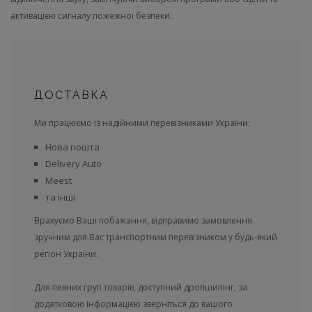
активацією сигналу пожежної безпеки.
ДОСТАВКА
Ми працюємо із надійними перевізниками України:
Нова пошта
Delivery Auto
Meest
та інші
Врахуємо Ваші побажання, відправимо замовлення
зручним для Вас транспортним перевізником у будь-який
регіон України.
Для певних груп товарів, доступний дропшипінг, за
додатковою інформацією зверніться до вашого