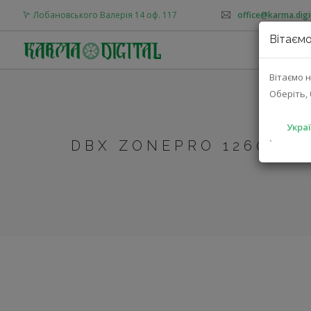
Лобановського Валерія 14 оф. 117
office@karma.digi
Вітаємо
Вітаємо н
Оберіть, 
Украї
DBX ZONEPRO 1260 (DB
`