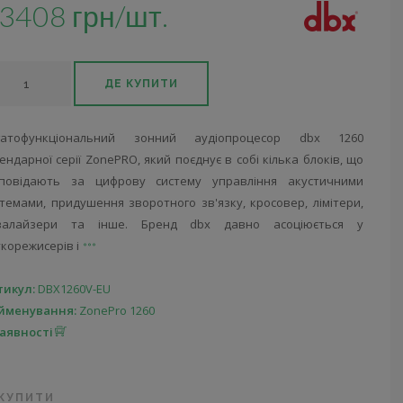
3408 грн/шт.
ДЕ КУПИТИ
гатофункціональний зонний аудіопроцесор dbx 1260
ендарної серії ZonePRO, який поєднує в собі кілька блоків, що
дповідають за цифрову систему управління акустичними
темами, придушення зворотного зв'язку, кросовер, лімітери,
валайзери та інше. Бренд dbx давно асоціюється у
корежисерів і
тикул:
DBX1260V-EU
йменування:
ZonePro 1260
наявності
 КУПИТИ