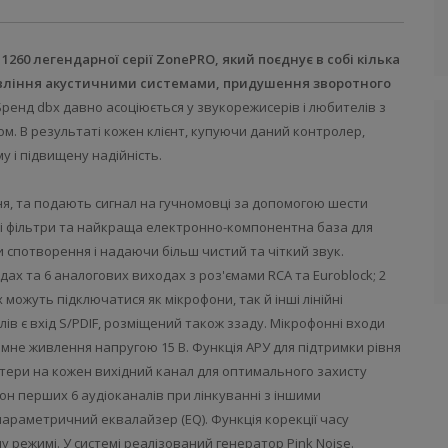
60 легендарної серії ZonePRO, який поєднує в собі кілька
авління акустичними системами, придушення зворотного
ренд dbx давно асоціюється у звукорежисерів і любителів з
. В результаті кожен клієнт, купуючи даний контролер,
у і підвищену надійність.
я, та подають сигнал на гучномовці за допомогою шести
ні фільтри та найкраща електронно-компонентна база для
 спотворення і надаючи більш чистий та чіткий звук.
х та 6 аналогових виходах з роз'ємами RCA та Euroblock; 2
можуть підключатися як мікрофони, так й інші лінійні
ів є вхід S/PDIF, розміщений також ззаду. Мікрофонні входи
мне живлення напругою 15 В. Функція АРУ для підтримки рівня
імітери на кожен вихідний канал для оптимального захисту
зон перших 6 аудіоканалів при лінкуванні з іншими
араметричний еквалайзер (EQ). Функція корекції часу
у режимі. У системі реалізований генератор Pink Noise.