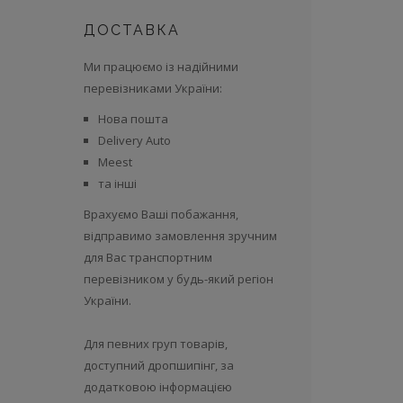
ДОСТАВКА
Ми працюємо із надійними
перевізниками України:
Нова пошта
Delivery Auto
Meest
та інші
Врахуємо Ваші побажання,
відправимо замовлення зручним
для Вас транспортним
перевізником у будь-який регіон
України.
Для певних груп товарів,
доступний дропшипінг, за
додатковою інформацією