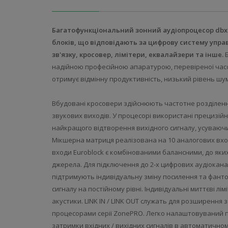
Багатофункціональний зонний аудіопроцесор dbx 12
блоків, що відповідають за цифрову систему упр
зв'язку, кросовер, лімітери, еквалайзери та інше.
Б
надійною професійною апаратурою, перевіреної часом
отримує відмінну продуктивність, низький рівень шум
Вбудовані кросовери здійснюють частотне розділенн
звукових виходів. У процесорі використані прецизій
найкращого відтворення вихідного сигналу, усуваючи
Мікшерна матриця реалізована на 10 аналогових входа
входи Euroblock є комбінованими балансними, до яких 
джерела. Для підключення до 2-х цифрових аудіоканал
підтримують індивідуальну зміну посилення та фанто
сигналу на постійному рівні. Індивідуальні миттєві л
акустики. LINK IN / LINK OUT служать для розширення 
процесорами серії ZonePRO. Легко налаштовуваний п
затримки вхідних / вихідних сигналів в автоматичном