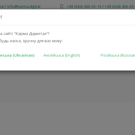
tal
/
info@karma.digital
+38 (044) 406-65-15
/
+38 (044) 406-65
!
ПРО НАС
АКЦІЇ
КАТАЛОГ
РІШЕННЯ
ВИРОБНИКА
а сайті "Карма Діджитал"!
будь-ласка, зручну для вас мову:
нська (Ukrainian)
Англійська (English)
Російська (Russia
X1260V-EU)
ГОЛОВНА
КА