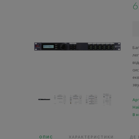
6
Ба
лег
ві
сис
ек
зву
Ар
На
В 
ОПИС
ХАРАКТЕРИСТИКИ
ДЕ