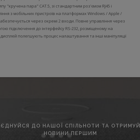
у "кручена пара" CAT.5, зі стандартним роз'ємом RJ45 і
іння з мобільних пристроїв на платформах Windows / Apple /
забезпечується через окремі 2 входи. Повне управління через
огою підключення до інтерфейсу RS-232, розміщеному на
 дисплей полегшують процес налаштування та інші маніпуляції
ЄДНУЙСЯ ДО НАШОЇ СПІЛЬНОТИ ТА ОТРИМУЙ
НОВИНИ ПЕРШИМ