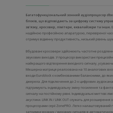
Багатофункціональний зонний аудіопроцесор dbx 12
блоків, що відповідають за цифрову систему упр
зв'язку, кросовер, лімітери, еквалайзери та інше.
Б
надійною професійною апаратурою, перевіреної часом
отримує відмінну продуктивність, низький рівень шум
Вбудовані кросовери здійснюють частотне розділенн
звукових виходів. У процесорі використані прецизій
найкращого відтворення вихідного сигналу, усуваючи
Мікшерна матриця реалізована на 10 аналогових входа
входи Euroblock є комбінованими балансними, до яких 
джерела. Для підключення до 2-х цифрових аудіоканал
підтримують індивідуальну зміну посилення та фанто
сигналу на постійному рівні. Індивідуальні миттєві л
акустики. LINK IN / LINK OUT служать для розширення 
процесорами серії ZonePRO. Легко налаштовуваний п
затримки вхідних / вихідних сигналів в автоматичном