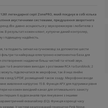
61 легендарної серії ZonePRO, який поєднує в собі кілька
авління акустичними системами, придушення зворотного
ренд dbx давно асоціюється у звукорежисерів і любителів з
. В результаті кожен клієнт, купуючи даний контролер,
у і підвищену надійність.
я, та подають сигнал на гучномовці за допомогою шести
ні фільтри та найкраща електронно-компонентна база для
 спотворення і надаючи більш чистий та чіткий звук.
х та 6 аналогових виходах з роз'ємами RCA та Euroblock; 2
можуть підключатися як мікрофони, так й інші лінійні
ів є вхід S/PDIF, розміщений також ззаду. Мікрофонні входи
мне живлення напругою 15 В. Функція АРУ для підтримки рівня
імітери на кожен вихідний канал для оптимального захисту
зон перших 6 аудіоканалів при лінкуванні з іншими
араметричний еквалайзер (EQ). Функція корекції часу
у режимі. У системі реалізований генератор Pink Noise.