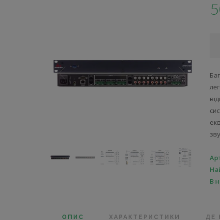
5
Ба
лег
ві
сис
ек
зв
Ар
На
В 
ОПИС
ХАРАКТЕРИСТИКИ
ДЕ