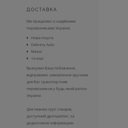
ДОСТАВКА
Ми працюємо із надійними
перевізниками України:
Нова пошта
Delivery Auto
Meest
та інші
Врахуємо Ваші побажання,
відправимо замовлення зручним
для Вас транспортним
перевізником у будь-який регіон
України.
Для певних груп товарів,
доступний дропшипінг, за
додатковою інформацією