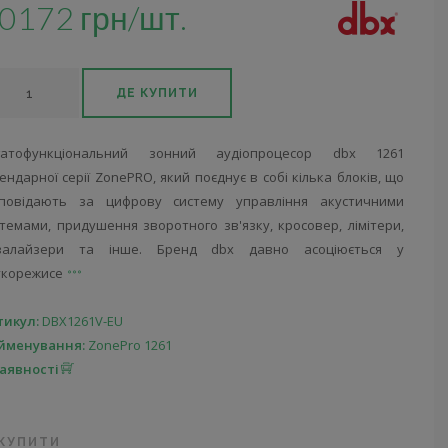
0172 грн/шт.
ДЕ КУПИТИ
гатофункціональний зонний аудіопроцесор dbx 1261
ендарної серії ZonePRO, який поєднує в собі кілька блоків, що
дповідають за цифрову систему управління акустичними
темами, придушення зворотного зв'язку, кросовер, лімітери,
валайзери та інше. Бренд dbx давно асоціюється у
укорежисе
тикул:
DBX1261V-EU
йменування:
ZonePro 1261
наявності
 КУПИТИ