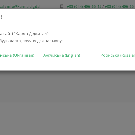
tal
/
info@karma.digital
+38 (044) 406-65-15
/
+38 (044) 406-65
!
ПРО НАС
АКЦІЇ
КАТАЛОГ
РІШЕННЯ
ВИРОБНИКА
а сайті "Карма Діджитал"!
будь-ласка, зручну для вас мову:
нська (Ukrainian)
Англійська (English)
Російська (Russia
X1261V-EU)
ГОЛОВНА
КА