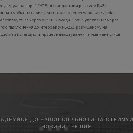
у "кручена пара" CAT.5, зі стандартним роз'ємом RJ45 і
іння з мобільних пристроїв на платформах Windows / Apple /
забезпечується через окремі 2 входи. Повне управління через
огою підключення до інтерфейсу RS-232, розміщеному на
 дисплей полегшують процес налаштування та інші маніпуляції
ЄДНУЙСЯ ДО НАШОЇ СПІЛЬНОТИ ТА ОТРИМУЙ
НОВИНИ ПЕРШИМ