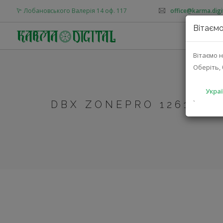
Лобановського Валерія 14 оф. 117
office@karma.digi
Вітаємо
Вітаємо н
Оберіть, 
Украї
DBX ZONEPRO 1261 (DB
`