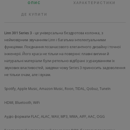
ОПИС
ХАРАКТЕРИСТИКИ
ДЕ КУПИТИ
Linn 301 Series 3
- це універсальна бездротова колонка, з
неймовірним звучанням Linn і багатьма інтелектуальними
функціями. Поєднання позачасового елегантного дизайну і точної
інженерії. Його краса не тільки на поверхні: плавні вигини й
натуральні матеріали були ретельно відібрані з урахуванням їх
звукових властивостей, завдяки чому Series 3 приносить задоволення
не тільки очам, але і вухам.
Spotify, Apple Music, Amazon Music, Roon, TIDAL, Qobuz, TuneIn
HDMI, Bluetooth, WiFi
Аудіо формати FLAC, ALAC, WAV, MP3, WMA, AIFF, AAC, OGG