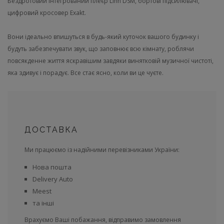
Бездротовий інтегрований плеєр Linn DSM, бортові підсилювачі,
цифровий кросовер Exakt.
Вони ідеально впишуться в будь-який куточок вашого будинку і
будуть забезпечувати звук, що заповнює всю кімнату, роблячи
повсякденне життя яскравішим завдяки винятковій музичної чистоті,
яка здивує і порадує. Все стає ясно, коли ви це чуєте.
ДОСТАВКА
Ми працюємо із надійними перевізниками України:
Нова пошта
Delivery Auto
Meest
та інші
Врахуємо Ваші побажання, відправимо замовлення