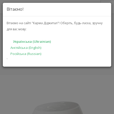
Вітаємо!
ПРО НАС
Вітаємо на сайті "Карма Діджитал"!
Оберіть, будь-ласка, зручну
для вас мову:
АКЦІЇ
LINN 301 SERIES 3
КАТАЛОГ
Українська (Ukrainian)
РІШЕННЯ
Англійська (English)
ГОЛОВНА
КАТАЛОГ
АУДІО ВІДЕО
301 SERIES 3
Російська (Russian)
ВИРОБНИКАМ
`
ДИЛЕРАМ
ПОШУК
УКРАЇНСЬКА (UKRAINIAN)