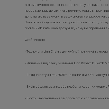
автоматичного розпізнавання сигналу виявляє наявніс
повертаючись до сплячого режиму, коли він неактив
допомагають захистити вашу систему від короткого
Винятковий підсилювач потужності сам по собі, послу
системи Akurate, щоб зрозуміти, чому це справжній в
Особливості:
- Технологія Linn Chakra для чуйної, потужної та ефек
- Живлення від блоку живлення Linn Dynamik Switch M
- Вихідна потужність 200 Вт на канал (на 4 Ω) - Досту
- Вибір збалансованих або незбалансованих моделей 
- Внутрішнє оновлення за допомогою кросоверних кар