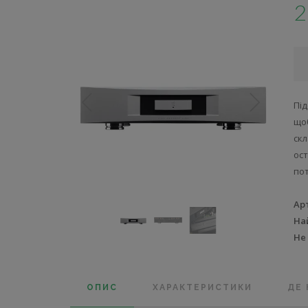
2
Пі
що
скл
ос
пот
Ар
На
Не
ОПИС
ХАРАКТЕРИСТИКИ
ДЕ