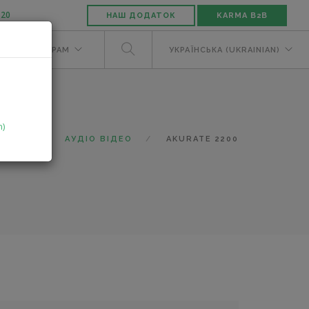
-20
НАШ ДОДАТОК
KARMA B2B
М
ДИЛЕРАМ
УКРАЇНСЬКА (UKRAINIAN)
n)
ТАЛОГ
АУДІО ВІДЕО
AKURATE 2200