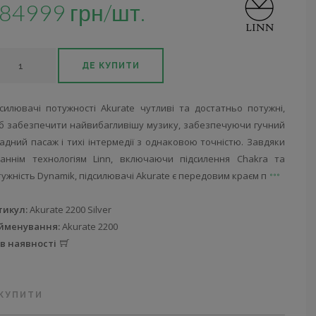
84999 грн/шт.
ДЕ КУПИТИ
дсилювачі потужності Akurate чутливі та достатньо потужні,
б забезпечити найвибагливішу музику, забезпечуючи гучний
адний пасаж і тихі інтермедії з однаковою точністю. Завдяки
таннім технологіям Linn, включаючи підсилення Chakra та
ужність Dynamik, підсилювачі Akurate є передовим краєм п
тикул:
Akurate 2200 Silver
йменування:
Akurate 2200
 в наявності
 КУПИТИ