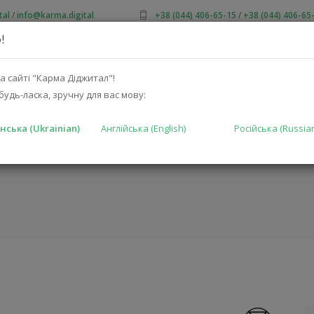
tal
/
info@karma.digital
+38 (044) 406-65-15
/
+38 (044) 406-65
!
ПРО НАС
АКЦІЇ
КАТАЛОГ
РІШЕННЯ
ВИРОБНИКА
а сайті "Карма Діджитал"!
будь-ласка, зручну для вас мову:
нська (Ukrainian)
Англійська (English)
Російська (Russia
KURATE 2200
ГОЛОВНА
КА