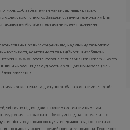
о потужні, щоб забезпечити найвибагливішу музику,
ї з однаковою точністю. Завдяки останнім технологіям Linn,
 підсилювачі Akurate є передовим краєм підсилення
патентовану Linn високоефективну над лінійну технологію
ень чутливості, ефективності та надійності, виробляючи
онструкції. ￼￼￼Запатентована технологія Linn Dynamik Switch
мні шини живлення для аудіосхеми з вищою шумоізоляцією 2
і блоки живлення.
кісними кріпленнями та доступні зі збалансованими (XLR) або
ей, які точно відповідають вашим системним вимогам.
одному режимі та практично безшумні під час нормального
уктивність за допомогою мультипідсилювача, і оновити до
илення, що живить кожен окремий привід гучномовця. Технологія