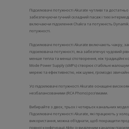
Підсилювачі потужності Akurate чутливі та достатнь
забезпечуючи гучний складний пасаж і тихі інтермеді
включаючи підсилення Chakra та потужність Dynamik,
потужності.
Підсилювачі потужності Akurate включають чакру, за
підсилювача потужності, яка забезпечує чудовий рів
менше тепла та менші спотворення, ніж традиційні к
Mode Power Supply (sMPs) створює стабільні малошу
мережі та ефективністю, ніж шумні, громіздкі звичайн
Усі підсилювачі потужності Akurate оснащені високоя
незбалансованими (RCA Phono) роз’ємами.
Вибирайте з двох, трьох і чотирьох канальних модел
Підсилювачі потужності Akurate, які працюють у хол
використання, можна об’єднати, щоб покращити прод
повної конфігурації Aktiv із виділеним каналом підс