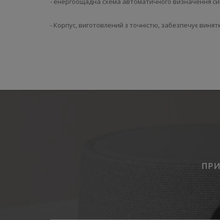
- енергоощадна схема автоматичного визначення си
- Корпус, виготовлений з точністю, забезпечує винятк
ПРИ