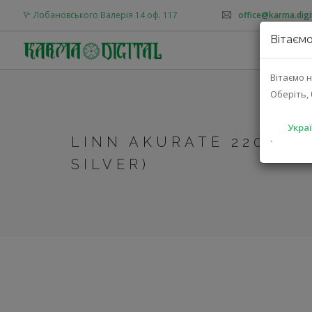
Лобановського Валерія 14 оф. 117
office@karma.digi
Вітаємо
Вітаємо н
Оберіть, 
Украї
LINN AKURATE 2200 (A
`
SILVER)