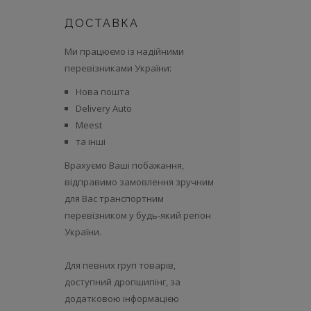
ДОСТАВКА
Ми працюємо із надійними
перевізниками України:
Нова пошта
Delivery Auto
Meest
та інші
Врахуємо Ваші побажання,
відправимо замовлення зручним
для Вас транспортним
перевізником у будь-який регіон
України.
Для певних груп товарів,
доступний дропшипінг, за
додатковою інформацією