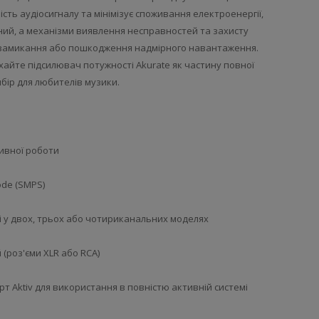
ть аудіосигналу та мінімізує споживання електроенергії,
ний, а механізми виявлення несправностей та захисту
 замикання або пошкодження надмірного навантаження.
хайте підсилювач потужності Akurate як частину повної
ибір для любителів музики.
тивної роботи
ode (SMPS)
пні у двох, трьох або чотириканальних моделях
(роз'єми XLR або RCA)
т Aktiv для використання в повністю активній системі