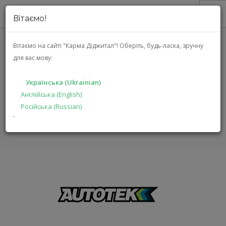
Вітаємо!
ПРО НАС
Вітаємо на сайті "Карма Діджитал"!
Оберіть, будь-ласка, зручну
для вас мову:
АКЦІЇ
AUTOTEK
КАТАЛОГ
Українська (Ukrainian)
РІШЕННЯ
Англійська (English)
ГОЛОВНА
БРЕНДИ
AUTOTEK
Російська (Russian)
ВИРОБНИКАМ
`
ДИЛЕРАМ
ПОШУК
УКРАЇНСЬКА (UKRAINIAN)