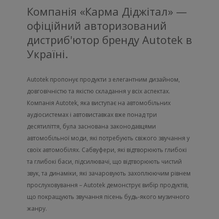
Компанія «Карма Діджітал» —
офіційний авторизований
дистриб'ютор бренду Autotek в
Україні.
Autotek пропонує продукти з елегантним дизайном,
довговічністю та якістю складання у всіх аспектах.
Компанія Autotek, яка виступає на автомобільних
аудіосистемах і автовиставках вже понад три
десятиліття, була заснована законодавцями
автомобільної моди, які потребують свіжого звучання у
своїх автомобілях. Сабвуфери, які відтворюють глибокі
та глибокі баси, підсилювачі, що відтворюють чистий
звук, та динаміки, які зачаровують захоплюючим рівнем
прослуховування – Autotek демонструє вибір продуктів,
що покращують звучання пісень будь-якого музичного
жанру.