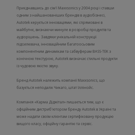
Приєднавшись до сім'ї Maxxsonics у 2004 році і ставши
одним з найшанованіших брендів в аудіобізнесі,
Autotek керується інноваціями, які спрямовані в
майбутнє, визнаючи минуле в розробці продуктів та
аудіорішень. Завдяки унікальній конструкції
підсилювача, інноваційним багатоосьовим
компонентним динамікам та сабвуферам BASS-TEK з
конічною текстурою, Autotek визначає стильні продукти
із чудовою якістю звуку.
Бренд Autotek належить компанії Maxxsonics, що
базується неподалік Чикаго, штат Іллінойс.
Компанія «Карма Діджітал» пишається тим, що є
офіційним дистриб'ютором бренду Autotek в Україні та
може надати своїм клієнтам сертифіковану продукцію
вищого класу, офіційну гарантію та сервіс.