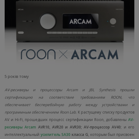
5 років тому
AV-ресиверы и процессоры Arcam и JBL Synthesis прошли
сертификацию на соответствие требованиям ROON, что
обеспечивает бесперебойную работу между устройствами и
программным обеспечением Roon Lab.
К растущему списку продуктов
AV и Hi-Fi, прошедших процесс сертификации Roon, добавлены
AV-
ресиверы Arcam
AVR10, AVR20 и AVR30; AV-процессор AV40
; и его
интеллектуальный
усилитель
SA30
класса G
, которым был присвоен