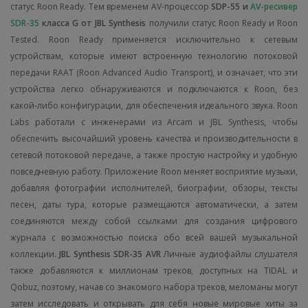
статус Roon Ready. Тем временем AV-процессор
SDP-55 и
AV-ресивер
SDR-35
класса G от JBL Synthesis
получили статус Roon Ready и Roon
Tested. Roon Ready применяется исключительно к сетевым
устройствам, которые имеют встроенную технологию потоковой
передачи RAAT (Roon Advanced Audio Transport), и означает, что эти
устройства легко обнаруживаются и подключаются к Roon, без
какой-либо конфигурации, для обеспечения идеального звука.
Roon
Labs работали с инженерами из Arcam и JBL Synthesis, чтобы
обеспечить высочайший уровень качества и производительности в
сетевой потоковой передаче, а также простую настройку и удобную
повседневную работу. Приложение Roon меняет восприятие музыки,
добавляя фотографии исполнителей, биографии, обзоры, тексты
песен, даты тура, которые размещаются автоматически, а затем
соединяются между собой ссылками для создания цифрового
журнала с возможностью поиска обо всей вашей музыкальной
коллекции.
JBL Synthesis SDR-35 AVR
Личные аудиофайлы слушателя
также добавляются к миллионам треков, доступных на TIDAL и
Qobuz, поэтому, начав со знакомого набора треков, меломаны могут
затем исследовать и открывать для себя новые мировые хиты за