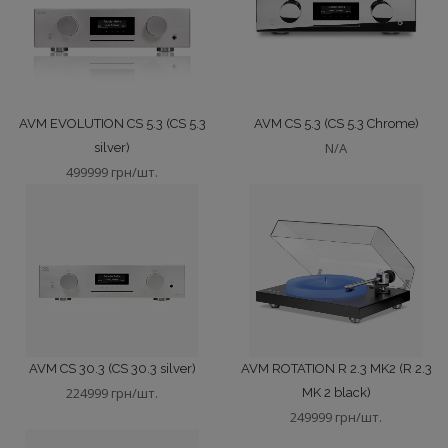
AVM EVOLUTION CS 5.3 (CS 5.3
AVM CS 5.3 (CS 5.3 Chrome)
N/A
silver)
499999 грн/шт.
AVM CS 30.3 (CS 30.3 silver)
AVM ROTATION R 2.3 MK2 (R 2.3
224999 грн/шт.
MK 2 black)
249999 грн/шт.