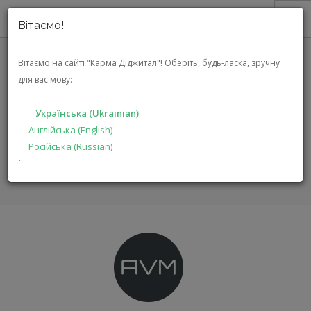
Вітаємо!
ПРО НАС
Вітаємо на сайті "Карма Діджитал"!
Оберіть, будь-ласка, зручну
для вас мову:
АКЦІЇ
AVM
КАТАЛОГ
Українська (Ukrainian)
РІШЕННЯ
Англійська (English)
ГОЛОВНА
БРЕНДИ
AVM
Російська (Russian)
ВИРОБНИКАМ
`
ДИЛЕРАМ
ПОШУК
УКРАЇНСЬКА (UKRAINIAN)