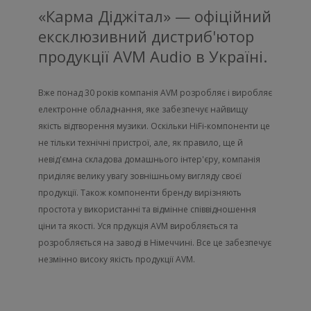
«Карма Діджітал» — офіційний
ексклюзивний дистриб'ютор
продукції AVM Audio в Україні.
Вже понад 30 років компанія AVM розробляє і виробляє
електронне обладнання, яке забезпечує найвищу
якість відтворення музики. Оскільки HiFi-компоненти це
не тільки технічні пристрої, але, як правило, ще й
невід'ємна складова домашнього інтер'єру, компанія
приділяє велику увагу зовнішньому вигляду своєї
продукції. Також компоненти бренду вирізняють
простота у використанні та відмінне співвідношення
ціни та якості. Уся прдукція AVM виробляється та
розробляється на заводі в Німеччині. Все це забезпечує
незмінно високу якість продукції AVM.