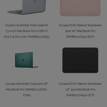
Incase Hardshell Dots Case for
Incase ICON Sleeve Woolenex
13-inch MacBook Pro (USB-C)
для 16" MacBook Pro
2020 & M1 2020 (INMB200629-
(INMB100642-BLP)
1799 грн/шт.
CLR)
2699 грн/шт.
Incase Hardshell Case для 16"
Incase ICON Sleeve Woolenex
MacBook Pro (INMB200686-
16" для MacBook Pro
FGN)
(INMB100642-GFT)
1499 грн/шт.
3899 грн/шт.