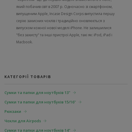
який побачив світ в 2007 р. Одночасно зі смартфоном,
випущеним Apple, Incase Design Corps випустила першу
серію захисних чохлів і традиційно оновлюється з
випуском кожної нової моделі iPhone. Не залишилися
"без захисту" та інші пристрої Apple, такі як: iPod, iPad і
Macbook.
КАТЕГОРІЇ ТОВАРІВ
Сумки та папки для ноутбуків 13"
Сумки та папки для ноутбуків 15/16"
Рюкзаки
Чохли для Airpods
Сумки та папки для ноутбуків 14"