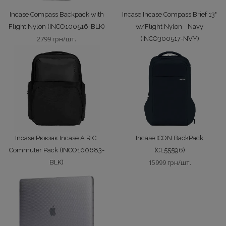
Incase Compass Backpack with
Incase Incase Compass Brief 13"
Flight Nylon (INCO100516-BLK)
w/Flight Nylon - Navy
2799 грн/шт.
(INCO300517-NVY)
2199 грн/шт.
Incase Рюкзак Incase A.R.C.
Incase ICON BackPack
Commuter Pack (INCO100683-
(CL55596)
15999 грн/шт.
BLK)
15999 грн/шт.