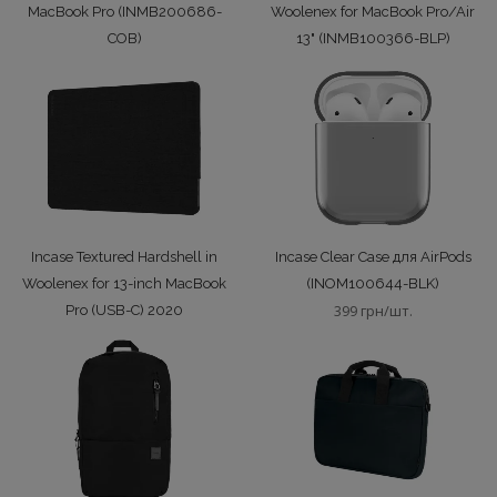
MacBook Pro (INMB200686-
Woolenex for MacBook Pro/Air
COB)
13" (INMB100366-BLP)
1499 грн/шт.
3899 грн/шт.
Incase Textured Hardshell in
Incase Clear Case для AirPods
Woolenex for 13-inch MacBook
(INOM100644-BLK)
399 грн/шт.
Pro (USB-C) 2020
(INMB200650-GFT)
2399 грн/шт.