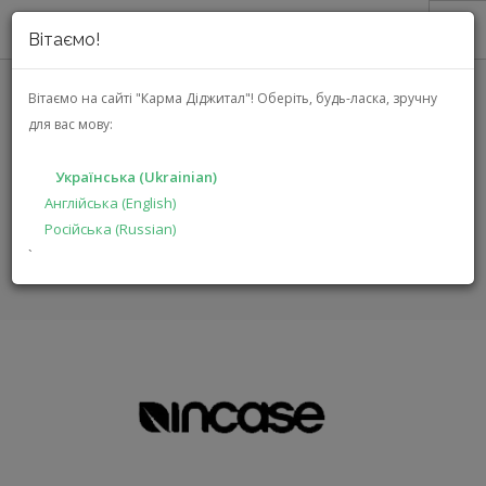
Вітаємо!
ПРО НАС
Вітаємо на сайті "Карма Діджитал"!
Оберіть, будь-ласка, зручну
для вас мову:
АКЦІЇ
INCASE
КАТАЛОГ
Українська (Ukrainian)
РІШЕННЯ
Англійська (English)
ГОЛОВНА
БРЕНДИ
INCASE
Російська (Russian)
ВИРОБНИКАМ
`
ДИЛЕРАМ
ПОШУК
УКРАЇНСЬКА (UKRAINIAN)