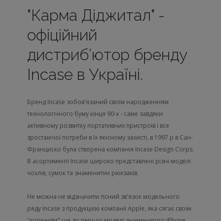
"Карма Діджитал" -
офіційний
дистриб’ютор бренду
Incase в Україні.
Бренд Incase зобов'язаний своїм народженням
технологічного буму кінця 90-х - саме завдяки
активному розвитку портативних пристроїв і все
зростаючої потреби в їх якісному захисті, в 1997 р в Сан-
Франциско була створена компанія Incase Design Corps.
В асортименті Incase широко представлені різні моделі
чохлів, сумок та знаменитих рюкзаків.
Не можна не відзначити тісний зв'язок модельного
ряду Incase з продукцією компанії Apple, яка сягає своїм
"корінням" ще до першої моделі знаменитого iPhone,