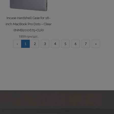
Incase Hardshell Case for 16-
inch MacBook Pro Dots – Clear
(INMB200679-CLR)
1899 грн/шт.
«
1
2
3
4
5
6
7
»