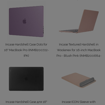
Incase Hardshell Case Dots for
Incase Textured Hardshell in
16" MacBook Pro (INMB200722-
Woolenex for 16-inch MacBook
IPK)
Pro - Blush Pink (INMB200684-
2699 грн/шт.
BLP)
2399 грн/шт.
Incase Hardshell Case для 16"
Incase ICON Sleeve with