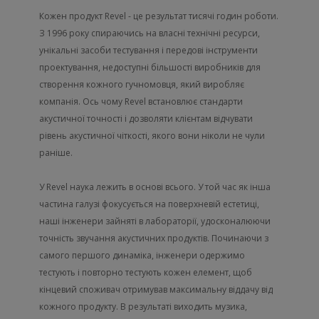
Кожен продукт Revel - це результат тисячі годин роботи.
З 1996 року спираючись на власні технічні ресурси,
унікальні засоби тестування і передові інструменти
проектування, недоступні більшості виробників для
створення кожного гучномовця, який виробляє
компанія. Ось чому Revel встановлює стандарти
акустичної точності і дозволяти клієнтам відчувати
рівень акустичної чіткості, якого вони ніколи не чули
раніше.
У Revel наука лежить в основі всього. У той час як інша
частина галузі фокусується на поверхневій естетиці,
наші інженери зайняті в лабораторії, удосконалюючи
точність звучання акустичних продуктів. Починаючи з
самого першого динаміка, інженери одержимо
тестують і повторно тестують кожен елемент, щоб
кінцевий споживач отримував максимальну віддачу від
кожного продукту. В результаті виходить музика,