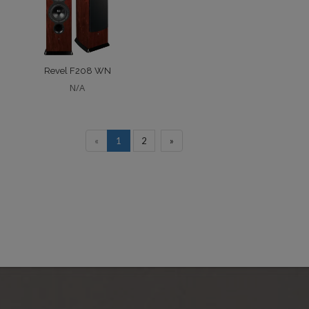
Revel F208 WN
N/A
«
1
2
»