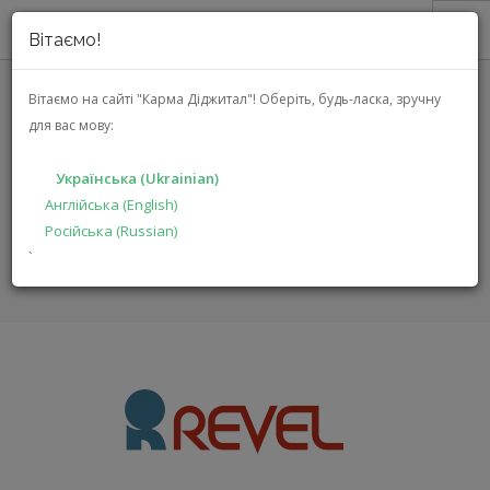
Вітаємо!
ПРО НАС
Вітаємо на сайті "Карма Діджитал"!
Оберіть, будь-ласка, зручну
для вас мову:
АКЦІЇ
REVEL
КАТАЛОГ
Українська (Ukrainian)
РІШЕННЯ
Англійська (English)
ГОЛОВНА
БРЕНДИ
REVEL
Російська (Russian)
ВИРОБНИКАМ
`
ДИЛЕРАМ
ПОШУК
УКРАЇНСЬКА (UKRAINIAN)