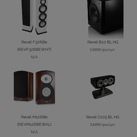
Revel F328Be
Revel B10 BL HG
59999 грн/шт.
(REVF328BEWHT)
N/A
Revel M126Be
Revel C205 BL HG
34999 грн/шт.
(REVM126BEWAL)
N/A