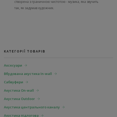
створена з граничною чистотою - музика, яка звучить
так, як задумав художник.
КАТЕГОРІЇ ТОВАРІВ
Аксесуари
Вбудована акустика In-wall
Сабвуфери
Акустика On-wall
Акустика Outdoor
Акустика центрального каналу
Акустика підлогова