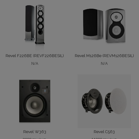
Revel F226BE (REVF226BESIL)
Revel M126Be (REVM126BESIL)
N/A
N/A
Revel W363
Revel C563