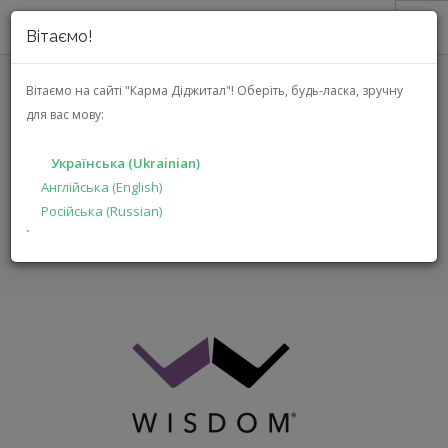
Вітаємо!
ПРО НАС
Вітаємо на сайті "Карма Діджитал"!
Оберіть, будь-ласка, зручну
для вас мову:
АКЦІЇ
WISDOM AUDIO
КАТАЛОГ
Українська (Ukrainian)
РІШЕННЯ
Англійська (English)
ГОЛОВНА
БРЕНДИ
WISDOM AUDIO
Російська (Russian)
ВИРОБНИКАМ
`
ДИЛЕРАМ
ПОШУК
УКРАЇНСЬКА (UKRAINIAN)