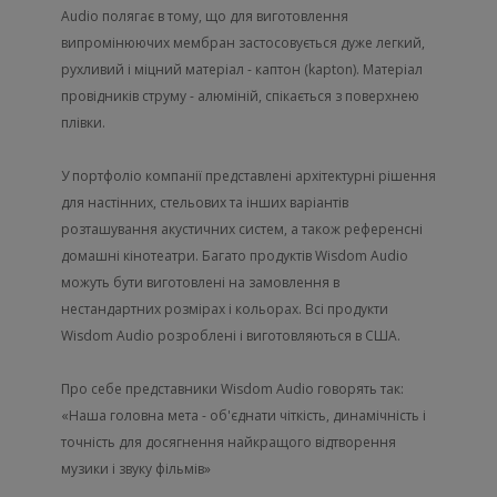
Audio полягає в тому, що для виготовлення
випромінюючих мембран застосовується дуже легкий,
рухливий і міцний матеріал - каптон (kapton). Матеріал
провідників струму - алюміній, спікається з поверхнею
плівки.
У портфоліо компанії представлені архітектурні рішення
для настінних, стельових та інших варіантів
розташування акустичних систем, а також референсні
домашні кінотеатри. Багато продуктів Wisdom Audio
можуть бути виготовлені на замовлення в
нестандартних розмірах і кольорах. Всі продукти
Wisdom Audio розроблені і виготовляються в США.
Про себе представники Wisdom Audio говорять так:
«Наша головна мета - об'єднати чіткість, динамічність і
точність для досягнення найкращого відтворення
музики і звуку фільмів»