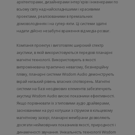
архітекторами, дизайнерами інтер'єрів і інженерами по
всьому світу над найскладнішими і красивими
проектами, реалізованими в преміальних
домоволодіннях і на супер-яхти. Ці системи здатні
надати дійсно незабутні враження від медіа-розваг.
Компанія проектує і виготовляє широкий спектр
акустики, в якій використовуються передові планарні
магнітні технології. Використовують в якості
випромінювача практично невагому, безінерційну
плівку, планарні системи Wisdom Audio демонструють
вкрай низький рівень власних спотворень. Магнітні
системи на базі неодімових елементів забезпечують
акустиці Wisdom Audio високі показники ефективності.
Якщо порівнювати їх з типовими аудіо драйверами,
заснованими на русі котушки з струмом в кільцевому
магнітному зазорі, планарні мембрани дозволяють
досягати неймовірних показників якості, природності і
динамічності звучання. Унікальність технології Wisdom