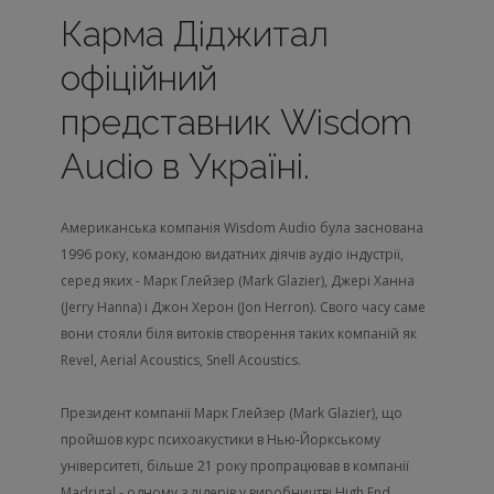
Карма Діджитал
офіційний
представник Wisdom
Audio в Україні.
Американська компанія Wisdom Audio була заснована
1996 року, командою видатних діячів аудіо індустрії,
серед яких - Марк Глейзер (Mark Glazier), Джері Ханна
(Jerry Hanna) і Джон Херон (Jon Herron). Свого часу саме
вони стояли біля витоків створення таких компаній як
Revel, Aerial Acoustics, Snell Acoustics.
Президент компанії Марк Глейзер (Mark Glazier), що
пройшов курс психоакустики в Нью-Йоркському
університеті, більше 21 року пропрацював в компанії
Madrigal - одному з лідерів у виробництві High End