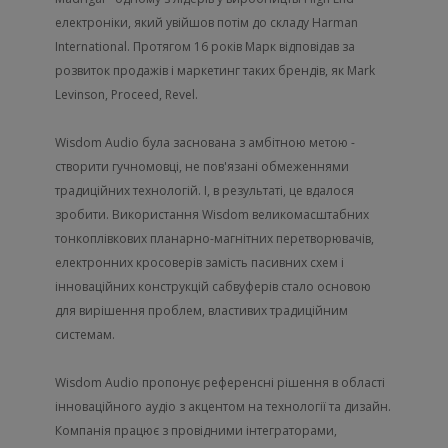
електроніки, який увійшов потім до складу Harman
International. Протягом 16 років Марк відповідав за
розвиток продажів і маркетинг таких брендів, як Mark
Levinson, Proceed, Revel.
Wisdom Audio була заснована з амбітною метою -
створити гучномовці, не пов'язані обмеженнями
традиційних технологій. І, в результаті, це вдалося
зробити. Використання Wisdom великомасштабних
тонкоплівкових планарно-магнітних перетворювачів,
електронних кросоверів замість пасивних схем і
інноваційних конструкцій сабвуферів стало основою
для вирішення проблем, властивих традиційним
системам.
Wisdom Audio пропонує референсні рішення в області
інноваційного аудіо з акцентом на технології та дизайн.
Компанія працює з провідними інтеграторами,