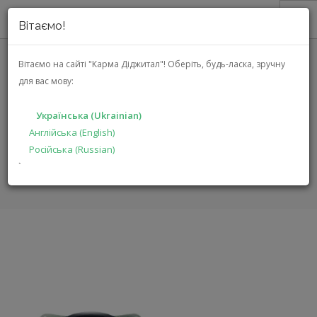
Вітаємо!
ПРО НАС
Вітаємо на сайті "Карма Діджитал"!
Оберіть, будь-ласка, зручну
для вас мову:
АКЦІЇ
GROUND ZERO GZRC 100FXII
КАТАЛОГ
Українська (Ukrainian)
РІШЕННЯ
Англійська (English)
ГОЛОВНА
КАТАЛОГ
АВТОЕЛЕКТРОНІКА
GZRC 100FXII
Російська (Russian)
ВИРОБНИКАМ
`
ДИЛЕРАМ
ПОШУК
УКРАЇНСЬКА (UKRAINIAN)