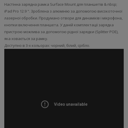
Настінна зарядна рамка Surface Mount для планшетів & nbsp;
iPad Pro 12.9 ". Зроблена з алюмінію за допомогою високоточної
лазерної обробки. Продумано отвори для динаміків і мікрофона,
кнопки включення планшета. У даній комплектації зарядка
пристрою можлива за допомогою рідної зарядки (Splitter POE),
яка ховається за рамку.
Доступно в 3-х кольорах: чорний, білий, срібло.