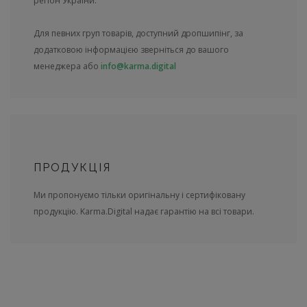
регіон України.
Для певних груп товарів, доступний дропшипінг, за
додатковою інформацією зверніться до вашого
менеджера або
info@karma.digital
ПРОДУКЦІЯ
Ми пропонуємо тільки оригінальну і сертифіковану
продукцію. Karma.Digital надає гарантію на всі товари.