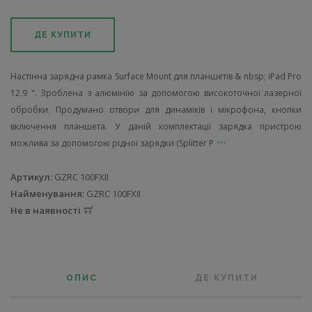
ДЕ КУПИТИ
Настінна зарядна рамка Surface Mount для планшетів & nbsp; iPad Pro
12.9 ". Зроблена з алюмінію за допомогою високоточної лазерної
обробки. Продумано отвори для динаміків і мікрофона, кнопки
включення планшета. У даній комплектації зарядка пристрою
можлива за допомогою рідної зарядки (Splitter P
Артикул:
GZRC 100FXII
Найменування:
GZRC 100FXII
Не в наявності
ОПИС
ДЕ КУПИТИ