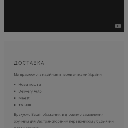
ДОСТАВКА
Ми працюємо із надійними перевізниками України:
Нова пошта
Delivery Auto
Meest
та інші
Врахуємо Ваші побажання, відправимо замовлення
зручним для Вас транспортним перевізником у будь-який