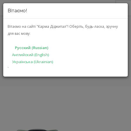
Вітаємо!
О НАС
Вітаємо на сайті "Карма Діджитал"!
Оберіть, будь-ласка, зручну
для вас мову:
АКЦИИ
GROUND ZERO GZRC 100FXII
КАТАЛОГ
Русский (Russian)
РЕШЕНИЯ
Английский (English)
ГЛАВНАЯ
КАТАЛОГ
АВТОЭЛЕКТРОНИКА
Українська (Ukrainian)
ПРОИЗВОДИТЕЛЯМ
GZRC 100FXII
`
ДИЛЕРАМ
ПОИСК
РУССКИЙ (RUSSIAN)