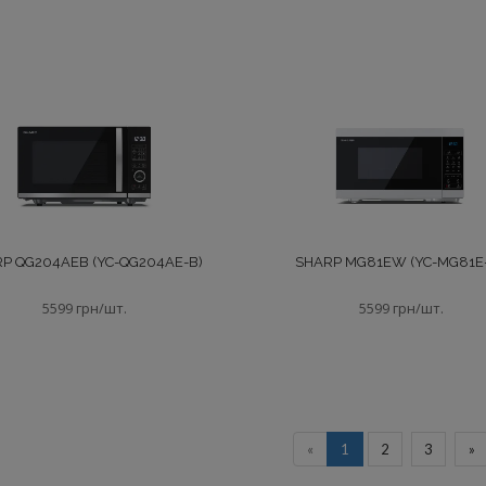
P QG204AEB (YC-QG204AE-B)
SHARP MG81EW (YC-MG81E
5599 грн/шт.
5599 грн/шт.
«
1
2
3
»