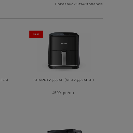
Показано
21
из
46
товаров
АКЦИЯ
E-S)
SHARP GS552AE (AF-GS552AE-B)
4599 грн/шт.