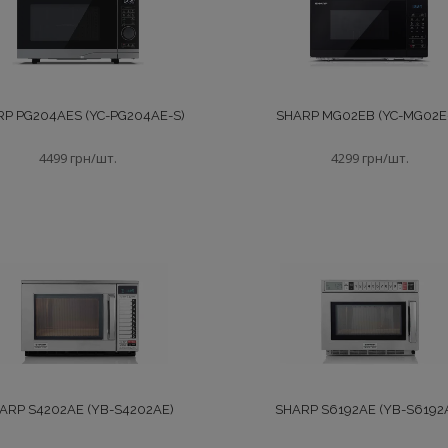
P PG204AES (YC-PG204AE-S)
SHARP MG02EB (YC-MG02E
4499 грн/шт.
4299 грн/шт.
ARP S4202AE (YB-S4202AE)
SHARP S6192AE (YB-S6192