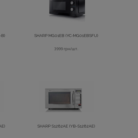
-B)
SHARP MG01EB (YC-MG01EBSFU)
3999 грн/шт.
AE)
SHARP S1282AE (YB-S1282AE)