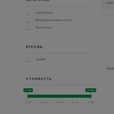
КАТЕГОРИИ
Аэрогрили
Микроволновые печи
Пылесосы
БРЕНДЫ
SHARP
SHA
СТОИМОСТЬ
3 299
49 999
3 299
14 974
26 649
38 324
49 999