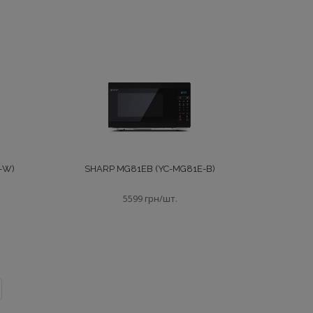
-W)
SHARP MG81EB (YC-MG81E-B)
5599 грн/шт.