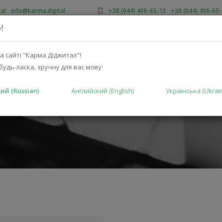
al
/
info@karma.digital
+38 (044) 406-65-15
/
+38 (044) 406-65
!
 НАС
АКЦИИ
КАТАЛОГ
РЕШЕНИЯ
ПРОИЗВОДИТ
а сайті "Карма Діджитал"!
будь-ласка, зручну для вас мову:
ий (Russian)
Английский (English)
Українська (Ukrai
ГЛАВНАЯ
ЕХНИКА