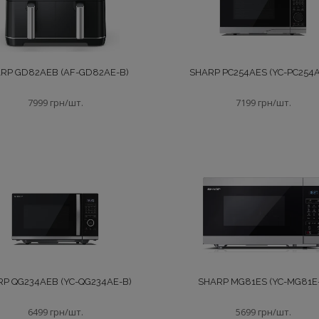
RP GD82AEB (AF-GD82AE-B)
SHARP PC254AES (YC-PC254A
7999 грн/шт.
7199 грн/шт.
P QG234AEB (YC-QG234AE-B)
SHARP MG81ES (YC-MG81E-
6499 грн/шт.
5699 грн/шт.