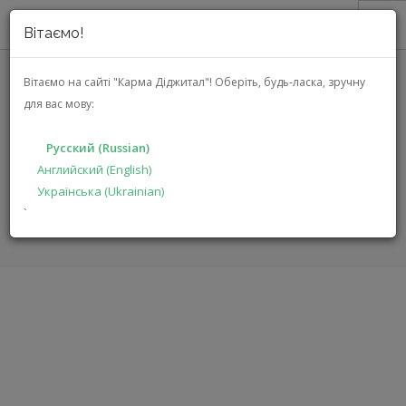
Вітаємо!
О НАС
Вітаємо на сайті "Карма Діджитал"!
Оберіть, будь-ласка, зручну
для вас мову:
АКЦИИ
SHARP QC254AEB (YC-QC254AE-B)
КАТАЛОГ
Русский (Russian)
РЕШЕНИЯ
Английский (English)
ГЛАВНАЯ
КАТАЛОГ
МЕЛКАЯ БЫТОВАЯ ТЕХНИКА
Українська (Ukrainian)
ПРОИЗВОДИТЕЛЯМ
QC254AEB
`
ДИЛЕРАМ
ПОИСК
РУССКИЙ (RUSSIAN)